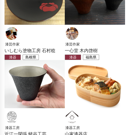
漆芸作家
漆芸作家
いしむら塗物工房 石村稔
一心堂 木内啓樹
漆器
島根県
漆器
福島県
漆器工房
漆器工房
近江一閑張 蛯谷工芸
山家漆器店