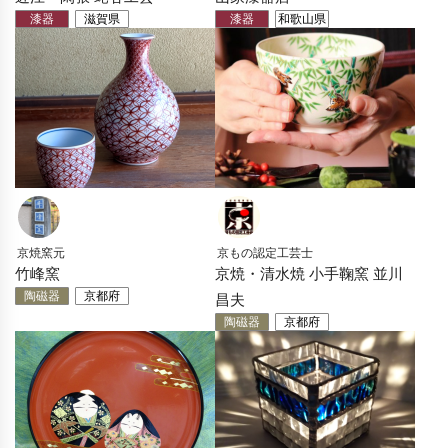
漆器
滋賀県
漆器
和歌山県
京焼窯元
京もの認定工芸士
竹峰窯
京焼・清水焼 小手鞠窯 並川
陶磁器
京都府
昌夫
陶磁器
京都府