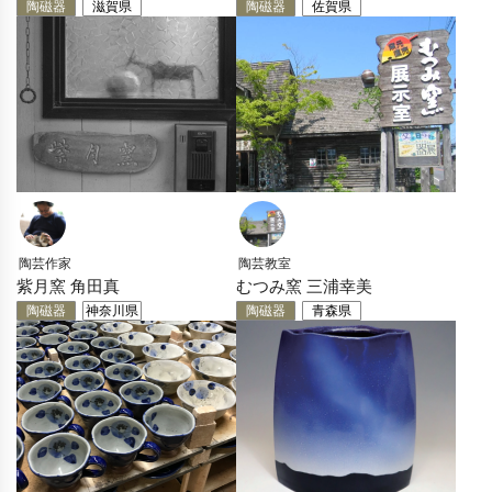
陶磁器
滋賀県
陶磁器
佐賀県
陶芸作家
陶芸教室
紫月窯 角田真
むつみ窯 三浦幸美
陶磁器
神奈川県
陶磁器
青森県