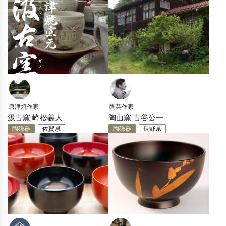
唐津焼作家
陶芸作家
汲古窯 峰松義人
陶山窯 古谷公一
陶磁器
佐賀県
陶磁器
長野県