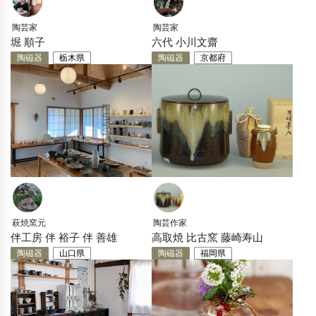
陶芸家
陶芸家
堀 順子
六代 小川文齋
陶磁器
栃木県
陶磁器
京都府
萩焼窯元
陶芸作家
伴工房 伴 裕子 伴 善雄
高取焼 比古窯 藤崎寿山
陶磁器
山口県
陶磁器
福岡県