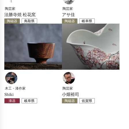
陶芸家
陶芸家
法勝寺焼 松花窯
アサ佳
陶磁器
鳥取県
陶磁器
岐阜県
木工・漆作家
陶芸家
Shiki
小畑裕司
漆器
岐阜県
陶磁器
佐賀県