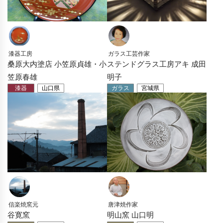
漆器工房
ガラス工芸作家
桑原大内塗店 小笠原貞雄・小
ステンドグラス工房アキ 成田
笠原春雄
明子
漆器
山口県
ガラス
宮城県
信楽焼窯元
唐津焼作家
谷寛窯
明山窯 山口明