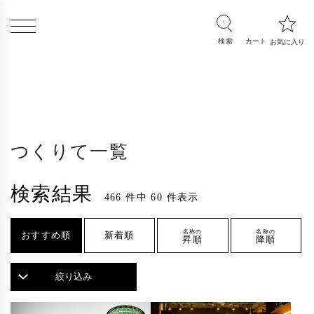
つくりて一覧
検索結果
466 件中 60 件表示
名称の
名称の
おすすめ順
新着順
昇順
降順
絞り込み