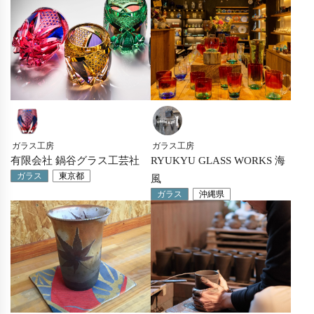
ガラス工房
ガラス工房
有限会社 鍋谷グラス工芸社
RYUKYU GLASS WORKS 海
ガラス
東京都
風
ガラス
沖縄県