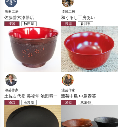
漆器工房
漆器工房
佐藤善六漆器店
和うるし工房あい
漆器
秋田県
漆器
香川県
漆芸作家
漆芸作家
土佐古代塗 美禄堂 池田泰一
漆芸中島 中島泰英
漆器
高知県
漆器
東京都