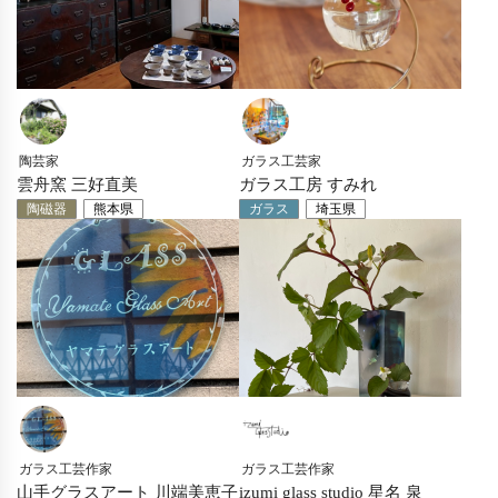
陶芸家
ガラス工芸家
雲舟窯 三好直美
ガラス工房 すみれ
陶磁器
熊本県
ガラス
埼玉県
ガラス工芸作家
ガラス工芸作家
山手グラスアート 川端美恵子
izumi glass studio 星名 泉