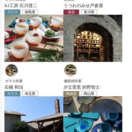
KJ工房 石川啓二
うつわのみせ戸倉屋
ガラス
徳島県
漆器
香川県
ガラス作家
備前焼作家
石橋 和法
夕立受窯 的野智士
ガラス
埼玉県
陶磁器
岡山県