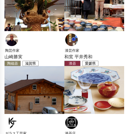
陶芸作家
漆芸作家
山崎勝実
和窯 平井秀和
陶磁器
滋賀県
漆器
愛媛県
ガラス工芸家
漆器店