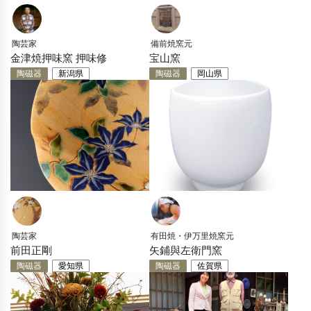
陶芸家
備前焼窯元
金津焼押味窯 押味修
宝山窯
陶磁器
新潟県
陶磁器
岡山県
陶芸家
有田焼・伊万里焼窯元
前田正剛
矢鋪與左衛門窯
陶磁器
愛知県
陶磁器
佐賀県