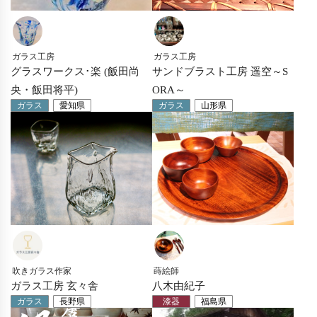
ガラス工房
ガラス工房
グラスワークス･楽 (飯田尚
サンドブラスト工房 遥空～S
央・飯田将平)
ORA～
ガラス
愛知県
ガラス
山形県
吹きガラス作家
蒔絵師
ガラス工房 玄々舎
八木由紀子
ガラス
長野県
漆器
福島県