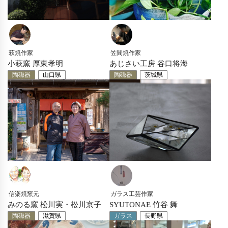
萩焼作家
笠間焼作家
小萩窯 厚東孝明
あじさい工房 谷口将海
陶磁器
山口県
陶磁器
茨城県
信楽焼窯元
ガラス工芸作家
みのる窯 松川実・松川京子
SYUTONAE 竹谷 舞
陶磁器
滋賀県
ガラス
長野県