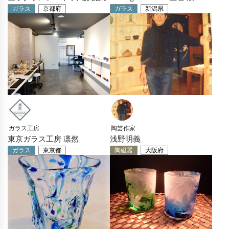
ガラス
京都府
ガラス
新潟県
ガラス工房
陶芸作家
東京ガラス工房 凛然
浅野明義
ガラス
東京都
陶磁器
大阪府