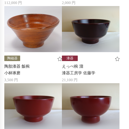
112,000 円
2,000 円
陶磁器
漆器
陶胎漆器 飯椀
えっぺ椀 溜
小林琢磨
漆器工房学 佐藤学
3,500 円
21,100 円