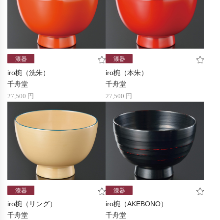
漆器
漆器
iro椀（洗朱）
iro椀（本朱）
千舟堂
千舟堂
27,500 円
27,500 円
漆器
漆器
iro椀（リング）
iro椀（AKEBONO）
千舟堂
千舟堂