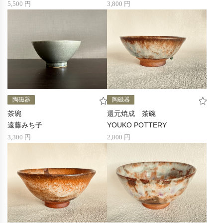
5,500 円
3,800 円
陶磁器
陶磁器
茶碗
還元焼成 茶碗
遠藤みち子
YOUKO POTTERY
3,300 円
2,800 円