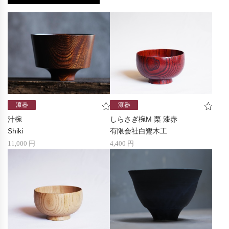
漆器
漆器
汁椀
しらさぎ椀M 栗 漆赤
Shiki
有限会社白鷺木工
11,000 円
4,400 円