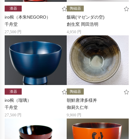
漆器
陶磁器
iro椀（本朱NEGORO）
飯碗(マゼンダの空)
千舟堂
創生窯 岡田浩明
27,500 円
4,950 円
漆器
陶磁器
iro椀（瑠璃）
朝鮮唐津多様丼
千舟堂
御厨久仁年
27,500 円
9,900 円