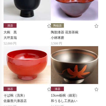
漆器
陶磁器
大椀 黒
陶胎漆器 花形茶碗
大坪直哉
小林琢磨
52,000 円
3,500 円
漆器
漆器
そば椀（洗朱）
13cm栃椀（銀彩）
佐藤善六漆器店
和うるし工房あい