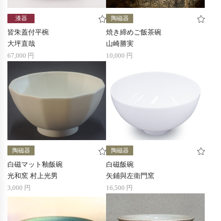
漆器
陶磁器
皆朱蓋付平椀
焼き締めご飯茶碗
大坪直哉
山崎勝実
67,000 円
10,000 円
陶磁器
陶磁器
白磁マット釉飯碗
白磁飯碗
光和窯 村上光男
矢鋪與左衛門窯
3,000 円
16,500 円