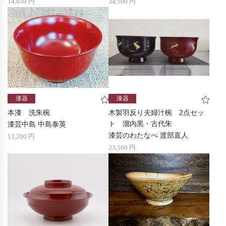
14,850 円
34,500 円
漆器
漆器
本漆 洗朱椀
木製羽反り夫婦汁椀 2点セッ
ト 溜内黒・古代朱
漆芸中島 中島泰英
漆芸のわたなべ 渡部直人
13,200 円
23,500 円