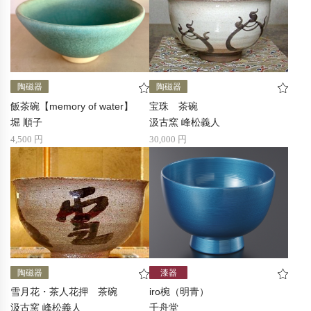
陶磁器
陶磁器
飯茶碗【memory of water】
宝珠 茶碗
堀 順子
汲古窯 峰松義人
4,500 円
30,000 円
陶磁器
漆器
雪月花・茶人花押 茶碗
iro椀（明青）
汲古窯 峰松義人
千舟堂