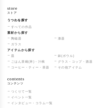
store
ストア
うつわを探す
すべての作品
素材から探す
陶磁器
漆器
ガラス
アイテムから探す
皿
鉢(ボウル)
ごはん茶碗(丼)・汁椀
グラス・コップ・酒器
コーヒー・ティー・茶器
その他アイテム
contents
コンテンツ
つくりて一覧
イベント一覧
インタビュー・コラム一覧