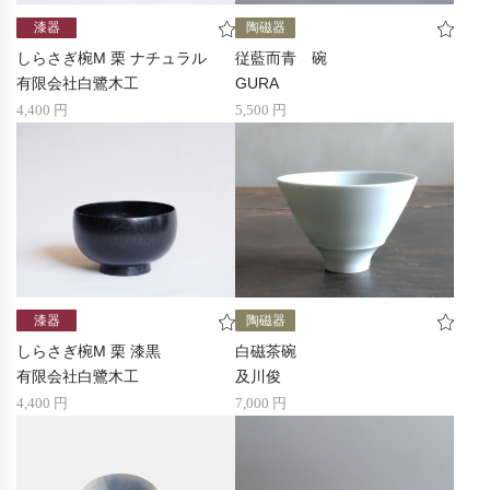
漆器
陶磁器
しらさぎ椀M 栗 ナチュラル
従藍而青 碗
有限会社白鷺木工
GURA
4,400 円
5,500 円
漆器
陶磁器
しらさぎ椀M 栗 漆黒
白磁茶碗
有限会社白鷺木工
及川俊
4,400 円
7,000 円