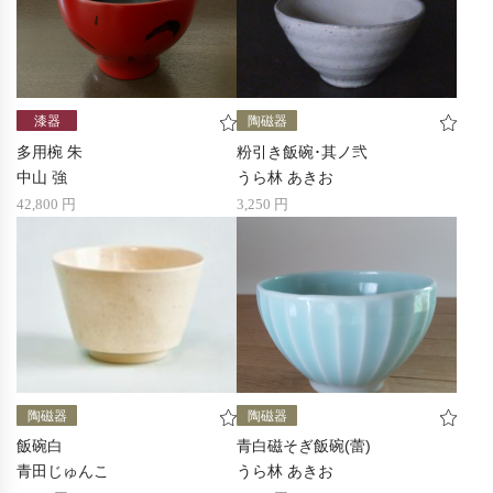
漆器
陶磁器
多用椀 朱
粉引き飯碗･其ノ弐
中山 強
うら林 あきお
42,800 円
3,250 円
陶磁器
陶磁器
飯碗白
青白磁そぎ飯碗(蕾)
青田じゅんこ
うら林 あきお