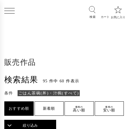
販売作品
検索結果
95 件中 60 件表示
条件
ごはん茶碗(丼)・汁椀(すべて)
価格の
価格の
おすすめ順
新着順
高い順
安い順
絞り込み