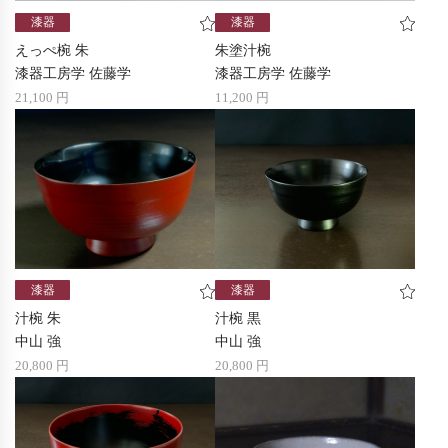
漆器
漆器
えっぺ椀 朱
朱塗汁椀
漆器工房学 佐藤学
漆器工房学 佐藤学
21,100 円
11,200 円
漆器
漆器
汁椀 朱
汁椀 黒
中山 強
中山 強
20,800 円
20,800 円