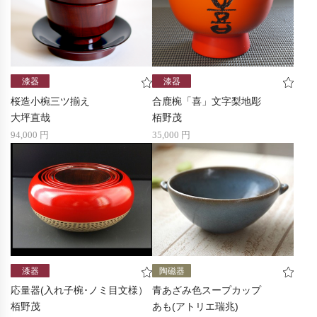
漆器
漆器
桜造小椀三ツ揃え
合鹿椀「喜」文字梨地彫
大坪直哉
栢野茂
94,000 円
35,000 円
漆器
陶磁器
応量器(入れ子椀･ノミ目文様）
青あざみ色スープカップ
栢野茂
あも(アトリエ瑞兆)