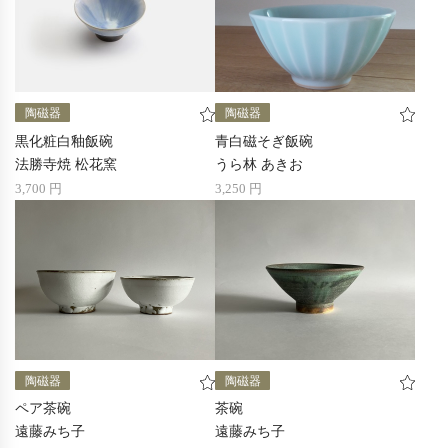
陶磁器
陶磁器
黒化粧白釉飯碗
青白磁そぎ飯碗
法勝寺焼 松花窯
うら林 あきお
3,700 円
3,250 円
陶磁器
陶磁器
ペア茶碗
茶碗
遠藤みち子
遠藤みち子