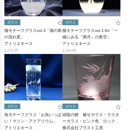
ガラス
ガラス
猫モチーフグラスvol.3「南の島
猫モチーフグラスvol.1-fm「一
の流れ星」
緒にみる『満月』の夜空」
アトリエキース
アトリエキース
4,070 円
4,290 円
ガラス
ガラス
魚モチーフグラス「お魚いっぱ
緑陰の鯉 被せガラス・ラスタ
い！マリン・アクアリウム」
ーガラス・ピンク色 ロックグ
ラス
アトリエキース
株式会社ブラスト工房