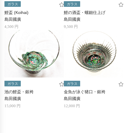
ガラス
ガラス
鯉盃 (Koihai)
鯉の酒盃・螺鈿仕上げ
島田國廣
島田國廣
4,500 円
9,500 円
ガラス
ガラス
池の鯉盃・銀袴
金魚が泳ぐ猪口・銀袴
島田國廣
島田國廣
15,000 円
12,000 円