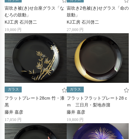
宙吹き被(き)せ台座グラス「な
宙吹き2色被(き)せグラス「命の
むろの鼓動」
鼓動」
KJ工房 石川啓二
KJ工房 石川啓二
19,000 円
27,000 円
ガラス
ガラス
フラットプレート28cm 竹・漆
フラットフラットプレート28ｃ
黒
ｍ 三日月・梨地赤溜
藤井 嘉彦
藤井 嘉彦
17,050 円
19,800 円