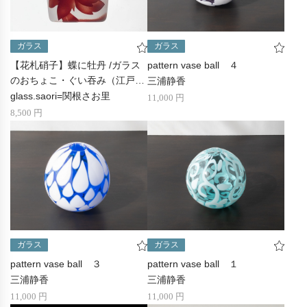
ガラス
ガラス
【花札硝子】蝶に牡丹 /ガラス
pattern vase ball ４
のおちょこ・ぐい吞み（江戸硝
三浦静香
子）
glass.saori=関根さお里
11,000 円
8,500 円
ガラス
ガラス
pattern vase ball ３
pattern vase ball １
三浦静香
三浦静香
11,000 円
11,000 円