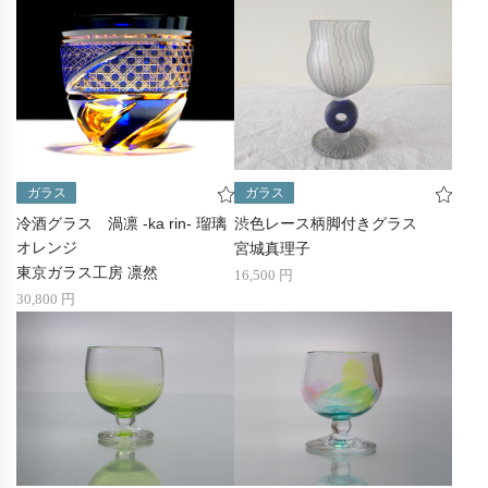
ガラス
ガラス
冷酒グラス 渦凛 -ka rin- 瑠璃
渋色レース柄脚付きグラス
オレンジ
宮城真理子
東京ガラス工房 凛然
16,500 円
30,800 円