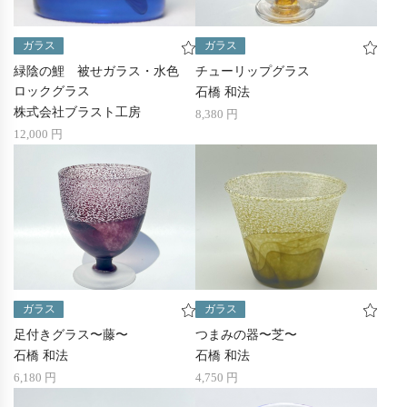
ガラス
ガラス
緑陰の鯉 被せガラス・水色
チューリップグラス
ロックグラス
石橋 和法
株式会社ブラスト工房
8,380 円
12,000 円
ガラス
ガラス
足付きグラス〜藤〜
つまみの器〜芝〜
石橋 和法
石橋 和法
6,180 円
4,750 円