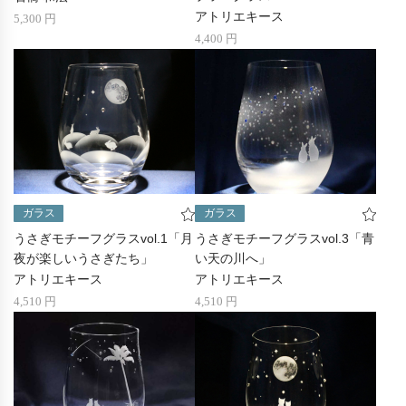
アトリエキース
5,300 円
4,400 円
ガラス
ガラス
うさぎモチーフグラスvol.1「月
うさぎモチーフグラスvol.3「青
夜が楽しいうさぎたち」
い天の川へ」
アトリエキース
アトリエキース
4,510 円
4,510 円