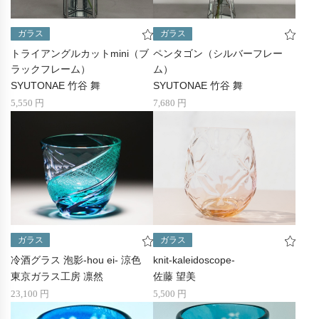
ガラス
ガラス
トライアングルカットmini（ブ
ペンタゴン（シルバーフレー
ラックフレーム）
ム）
SYUTONAE 竹谷 舞
SYUTONAE 竹谷 舞
5,550 円
7,680 円
ガラス
ガラス
冷酒グラス 泡影-hou ei- 涼色
knit-kaleidoscope-
東京ガラス工房 凛然
佐藤 望美
23,100 円
5,500 円