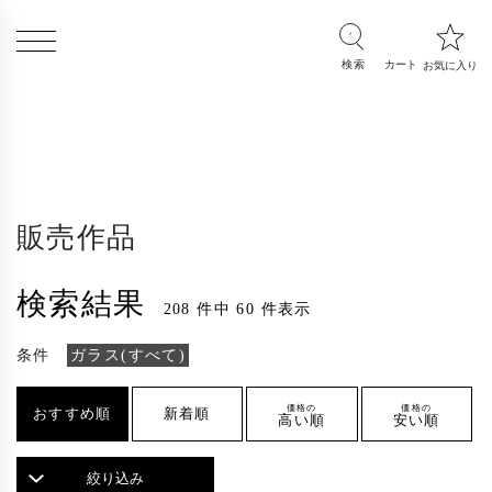
販売作品
検索結果
208 件中 60 件表示
条件
ガラス(すべて)
価格の
価格の
おすすめ順
新着順
高い順
安い順
絞り込み