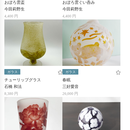
おぼろ雲盃
おぼろ雲ぐい呑み
今田莉野生
今田莉野生
4,400 円
4,400 円
ガラス
ガラス
チューリップグラス
春眠
石橋 和法
三好愛音
8,380 円
26,000 円