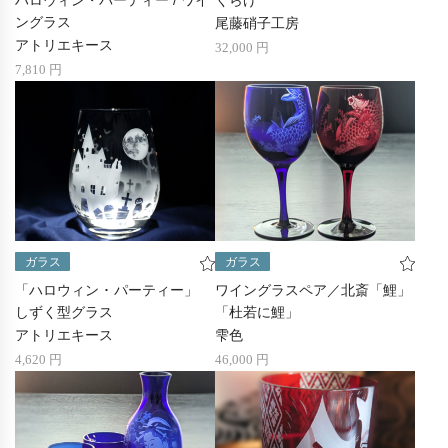
ングラス
尾藤硝子工房
アトリエキース
32,000 円
7,810 円
ガラス
ガラス
「ハロウィン ･ パーティー」
ワイングラスペア／北斎「鯉」
しずく型グラス
「杜若に鯉」
アトリエキース
雫色
4,620 円
46,000 円