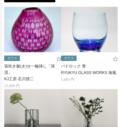
ガラス
ガラス
宙吹き被(き)せ一輪挿し「清
バドロック 青
流」
RYUKYU GLASS WORKS 海風
KJ工房 石川啓二
5,680 円
22,000 円