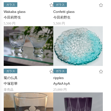
ガラス
ガラス
Wakaba glass
Confetti glass
今田莉野生
今田莉野生
5,500 円
5,500 円
ガラス
ガラス
菊の仏具
ripples
中塚彩華
AyAkA kyA
非売品
25,000 円