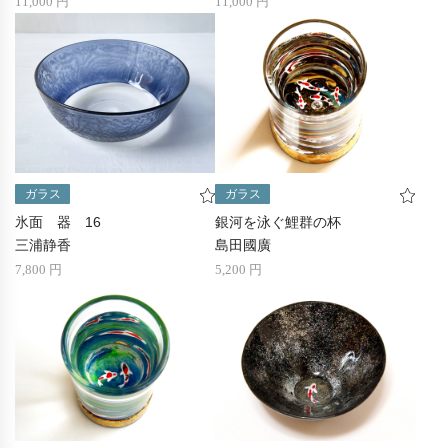
11,000 円
11,000 円
ガラス
ガラス
氷面 器 16
銀河を泳ぐ鯉群の杯
三浦静香
島田國廣
7,800 円
5,200 円