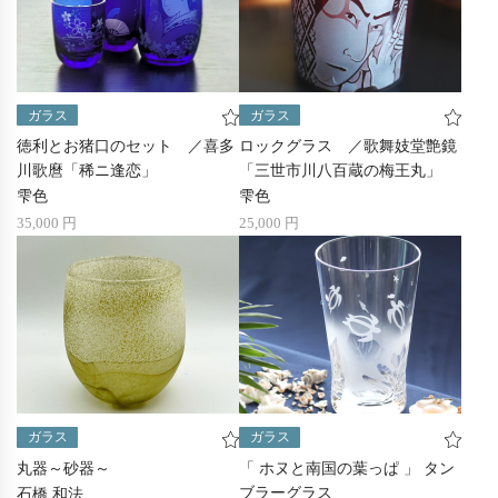
ガラス
ガラス
徳利とお猪口のセット ／喜多
ロックグラス ／歌舞妓堂艶鏡
川歌麿「稀ニ逢恋」
「三世市川八百蔵の梅王丸」
雫色
雫色
35,000 円
25,000 円
ガラス
ガラス
丸器～砂器～
「 ホヌと南国の葉っぱ 」 タン
ブラーグラス
石橋 和法