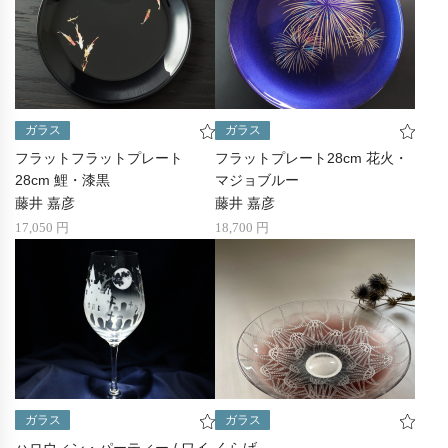
ガラス
ガラス
フラットフラットプレート
フラットプレート28cm 花火・
28cm 鯉・漆黒
マジョブルー
藤井 嘉彦
藤井 嘉彦
17,050 円
18,700 円
ガラス
ガラス
ハロウィン・パーティー / ワイ
くらげ