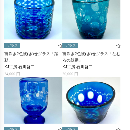
ガラス
ガラス
宙吹き2色被(き)せグラス「躍
宙吹き2色被(き)せグラス「なむ
動」
ろの鼓動」
KJ工房 石川啓二
KJ工房 石川啓二
24,000 円
20,000 円
ガラス
ガラス