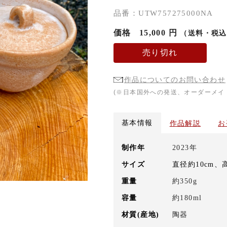
品番：UTW757275000NA
価格
15,000 円
（送料・税込
売り切れ
作品についてのお問い合わせ
(※日本国外への発送、オーダーメイ
基本情報
作品解説
お
制作年
2023年
サイズ
直径約10cm、
重量
約350g
容量
約180ml
材質(産地)
陶器