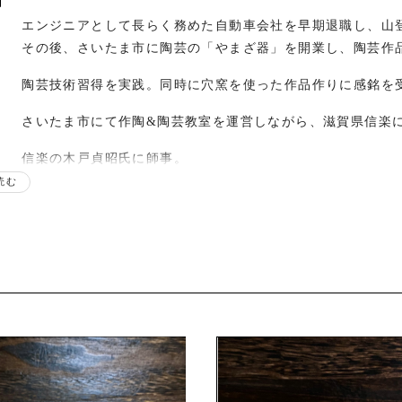
エンジニアとして長らく務めた自動車会社を早期退職し、山
その後、さいたま市に陶芸の「やまざ器」を開業し、陶芸作
陶芸技術習得を実践。同時に穴窯を使った作品作りに感銘を
さいたま市にて作陶&陶芸教室を運営しながら、滋賀県信楽
信楽の木戸貞昭氏に師事。
信楽はふり窯で年4回の焼成。はふり志野茶盌や焼き締め器
読む
福岡にて「こども土サミット」を初開催。企業や国交相と合
信楽にて、はふり志野茶盌や焼き締め器製作を加速。
各地の陶磁器フェア、イベントに出展開始。
滋賀県甲賀市信楽町に移住。
歴
さいたま市近隣のショップで個展開始。