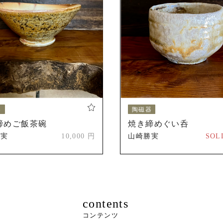
福岡、小倉、姫路、信楽、仙台など、各地の陶磁器フェアへ
歴
創造展(創造美術会)「シンリュウ賞」受賞(太古の蕾 ひらく
第1回アジア国際美術交流展「日台韓芸術親善貢献賞」
器
陶磁器
締めご飯茶碗
焼き締めぐい呑
勝実
10,000 円
山崎勝実
SOL
contents
コンテンツ