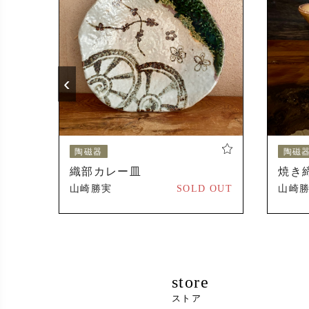
2024年
受賞
2023年
‹
2024年
陶磁器
陶磁
織部カレー皿
焼き
500 円
山崎勝実
SOLD OUT
山崎
store
ストア