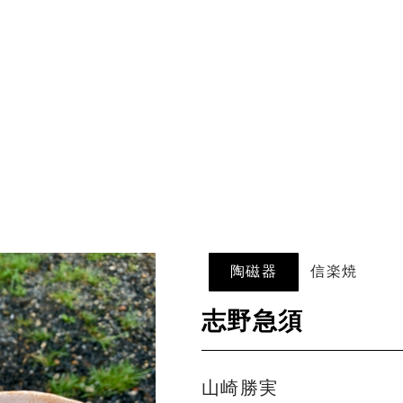
陶磁器
信楽焼
志野急須
山崎勝実