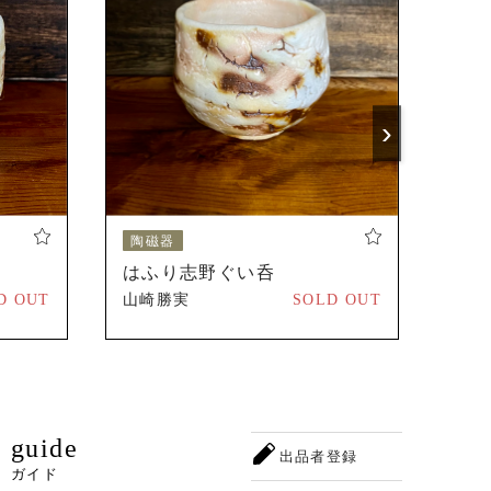
の出展開始。
)
›
陶磁器
陶
はふり志野ぐい呑
灰
D OUT
山崎勝実
SOLD OUT
山崎
guide
出品者登録
ガイド