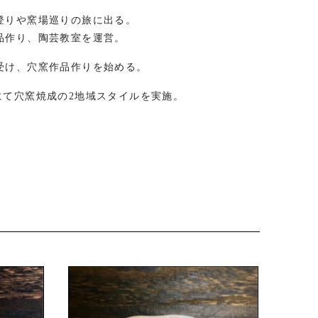
登りや窯場巡りの旅に出る。
品作り、陶芸教室を運営。
受け、穴窯作品作りを始める。
にて穴窯焼成の2地域スタイルを実施。
の製作開始。
同で土偶作りイベント推進。