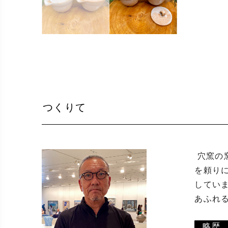
つくりて
 穴窯の窯焚きがとにかく大好きです。何日間も連続で薪を燃やすという過程も好きですが、それ以上に自然の力
を頼り
してい
あふれる
略歴