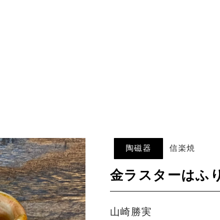
陶磁器
信楽焼
金ラスターはふ
山崎勝実