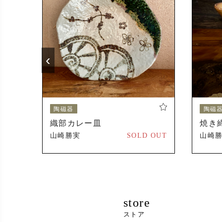
2024年
受賞
2023年
‹
2024年
陶磁器
陶磁
織部カレー皿
焼き
500 円
山崎勝実
SOLD OUT
山崎
store
ストア