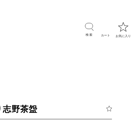
り志野茶盌