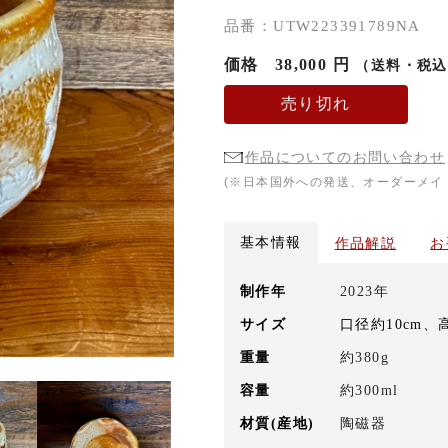
品番：UTW223391789NA
価格
38,000 円
（送料・税込
売り切れ
作品についてのお問い合わせ
(※日本国外への発送、オーダーメイ
基本情報
作品解説
お
制作年
2023年
サイズ
口径約10cm、
重量
約380g
容量
約300ml
材質(産地)
陶磁器