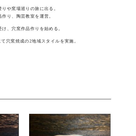
登りや窯場巡りの旅に出る。
品作り、陶芸教室を運営。
受け、穴窯作品作りを始める。
にて穴窯焼成の2地域スタイルを実施。
の製作開始。
同で土偶作りイベント推進。