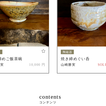
福岡、小倉、姫路、信楽、仙台など、各地の陶磁器フェアへ
歴
創造展(創造美術会)「シンリュウ賞」受賞(太古の蕾 ひらく
第1回アジア国際美術交流展「日台韓芸術親善貢献賞」
器
陶磁器
締めご飯茶碗
焼き締めぐい呑
勝実
10,000 円
山崎勝実
SOL
contents
コンテンツ