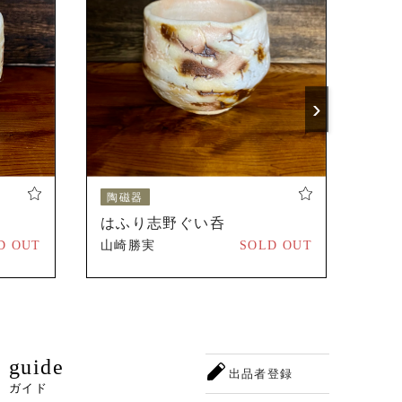
の出展開始。
)
›
陶磁器
陶
はふり志野ぐい呑
灰
D OUT
山崎勝実
SOLD OUT
山崎
guide
出品者登録
ガイド