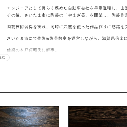
エンジニアとして長らく務めた自動車会社を早期退職し、山
その後、さいたま市に陶芸の「やまざ器」を開業し、陶芸作
陶芸技術習得を実践。同時に穴窯を使った作品作りに感銘を
さいたま市にて作陶&陶芸教室を運営しながら、滋賀県信楽
信楽の木戸貞昭氏に師事。
信楽はふり窯で年4回の焼成。はふり志野茶盌や焼き締め器
読む
福岡にて「こども土サミット」を初開催。企業や国交相と合
信楽にて、はふり志野茶盌や焼き締め器製作を加速。
各地の陶磁器フェア、イベントに出展開始。
滋賀県甲賀市信楽町に移住。
歴
さいたま市近隣のショップで個展開始。