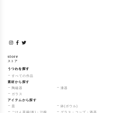
store
ストア
うつわを探す
すべての作品
素材から探す
陶磁器
漆器
ガラス
アイテムから探す
皿
鉢(ボウル)
ごはん茶碗(丼)・汁椀
グラス・コップ・酒器