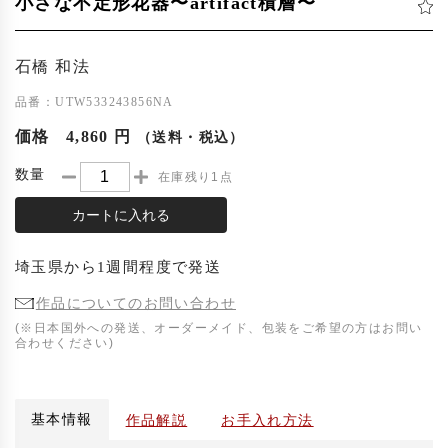
小さな不定形花器〜artifact積層〜
石橋 和法
品番：UTW533243856NA
価格
4,860 円
（送料・税込）
数量
在庫残り1点
カートに入れる
埼玉県
から
1週間程度
で発送
作品についてのお問い合わせ
(※日本国外への発送、オーダーメイド、包装をご希望の方はお問い
合わせください)
基本情報
作品解説
お手入れ方法