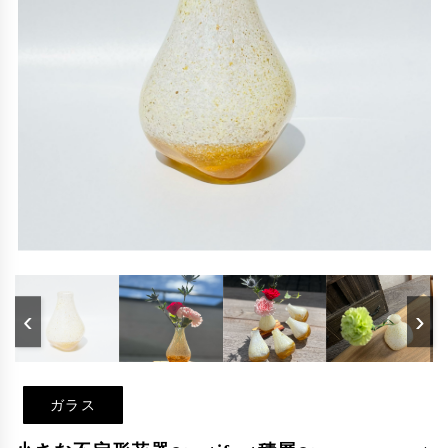
‹
›
ガラス