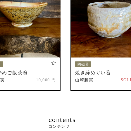
福岡、小倉、姫路、信楽、仙台など、各地の陶磁器フェアへ
歴
創造展(創造美術会)「シンリュウ賞」受賞(太古の蕾 ひらく
第1回アジア国際美術交流展「日台韓芸術親善貢献賞」
器
陶磁器
締めご飯茶碗
焼き締めぐい呑
勝実
10,000 円
山崎勝実
SOL
contents
コンテンツ