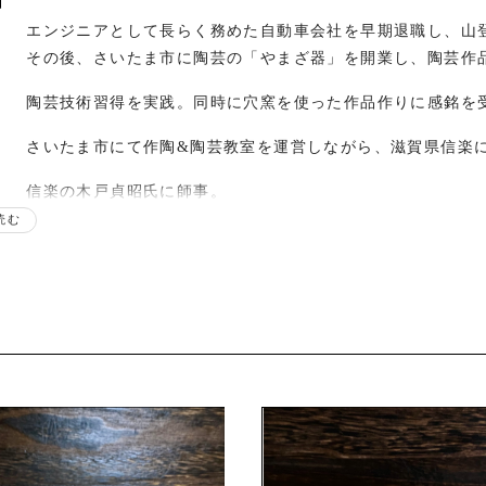
エンジニアとして長らく務めた自動車会社を早期退職し、山
その後、さいたま市に陶芸の「やまざ器」を開業し、陶芸作
陶芸技術習得を実践。同時に穴窯を使った作品作りに感銘を
さいたま市にて作陶&陶芸教室を運営しながら、滋賀県信楽
信楽の木戸貞昭氏に師事。
信楽はふり窯で年4回の焼成。はふり志野茶盌や焼き締め器
読む
福岡にて「こども土サミット」を初開催。企業や国交相と合
信楽にて、はふり志野茶盌や焼き締め器製作を加速。
各地の陶磁器フェア、イベントに出展開始。
滋賀県甲賀市信楽町に移住。
歴
さいたま市近隣のショップで個展開始。