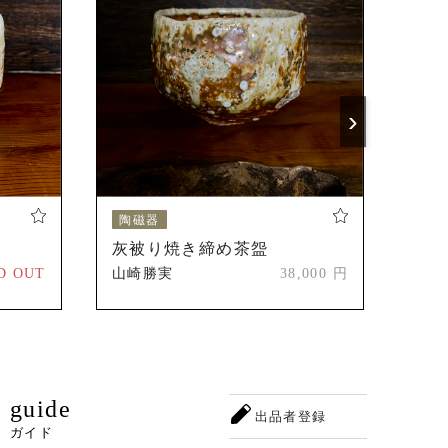
の出展開始。
)
›
陶磁器
陶
灰被り焼き締め茶盌
志
D OUT
山崎勝実
38,000 円
山崎
guide
出品者登録
ガイド