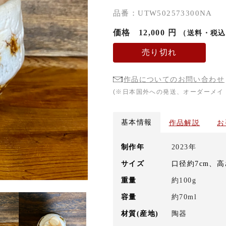
品番：UTW502573300NA
価格
12,000 円
（送料・税込
売り切れ
作品についてのお問い合わせ
(※日本国外への発送、オーダーメイ
基本情報
作品解説
お
制作年
2023年
サイズ
口径約7cm、高
重量
約100g
容量
約70ml
材質(産地)
陶器