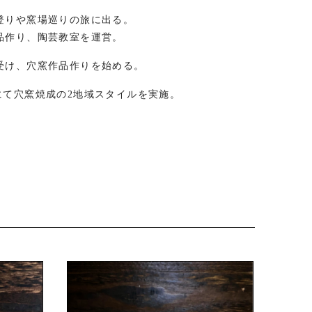
登りや窯場巡りの旅に出る。
品作り、陶芸教室を運営。
受け、穴窯作品作りを始める。
にて穴窯焼成の2地域スタイルを実施。
の製作開始。
同で土偶作りイベント推進。