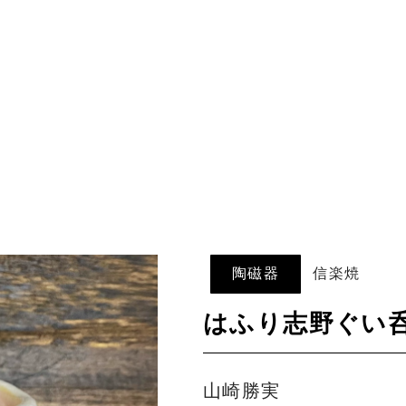
陶磁器
信楽焼
はふり志野ぐい
山崎勝実