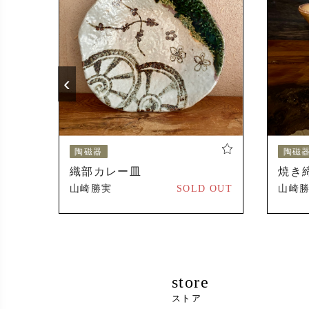
2024年
受賞
2023年
‹
2024年
陶磁器
陶磁
織部カレー皿
焼き
500 円
山崎勝実
SOLD OUT
山崎
store
ストア