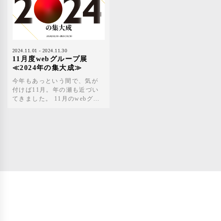
開催いたします。 日本橋アー
食卓を囲む際に使えるお皿を
トうつわには、陶磁器、漆
集めました。 新年の始まりを
器、ガラスのうつわ作品が掲
素敵なうつわとともにお過ご
載されており、今回のグルー
しいただけましたら幸いで
プ展では掲載品以外の作品も
す。 ぜひご高覧ください。
展示されます。作家の思いの
2024.11.01 - 2024.11.30
こもった逸品を実際に手に取
11月度webグループ展
って楽しめる貴重な機会で
≪2024年の集大成≫
す。 全国から集まった多種多
今年もあっという間で、気が
様なうつわ作品をぜひご高覧
付けば11月。年の瀬も近づい
いただけますと幸いです。 ・
てきました。 11月のwebグル
開催概要 会期：2025年6月16
ープ展では、「2024年の集大
日（月）～21日（土） 開館時
成」と題して、作家さんたち
間：11:00~19:00（最終日は15
の魂こもった作品群を展示し
時まで） 場所：stage銀座（〒
ます。 日々鍛錬を重ねる作家
104-0061 東京都中央区銀座8-
さんたちの今年一番の作品群
5 銀座ナイン１号館1F） 入場
をとくとご覧ください。
料：無料 ・参加作家 石橋 和
法、六代 小川文齋、飛、
Enkel、山崎勝実、壽陶藝舎、
KJ工房 石川啓二、白岩大佑、
大河内愛美、亜登武窯 武田謙
二、マルティノ・マイケル、
とや まきこ、Hiroko165、山
本郁、鈴木青宵、土岐和幸、