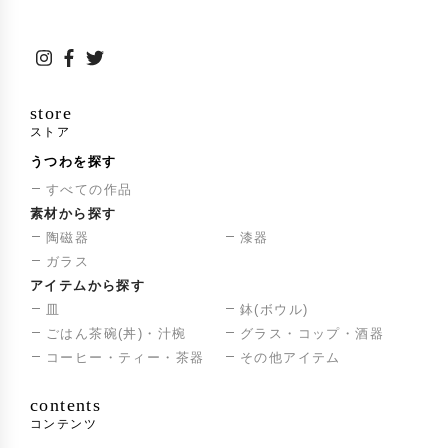
大島梓路、きじとらみ、二村
宗樹、アカザワフミヒコ、ア
トリエ妃roko 清野妃呂子、創
生窯 岡田浩明、マスブチアカ
ル、池田欽一、季呼、久仁窯
吉井國雄、美津子、新井陽
store
太、松ミ、八木叶夢（順不
ストア
同）
うつわを探す
すべての作品
素材から探す
陶磁器
漆器
ガラス
アイテムから探す
皿
鉢(ボウル)
ごはん茶碗(丼)・汁椀
グラス・コップ・酒器
コーヒー・ティー・茶器
その他アイテム
contents
コンテンツ