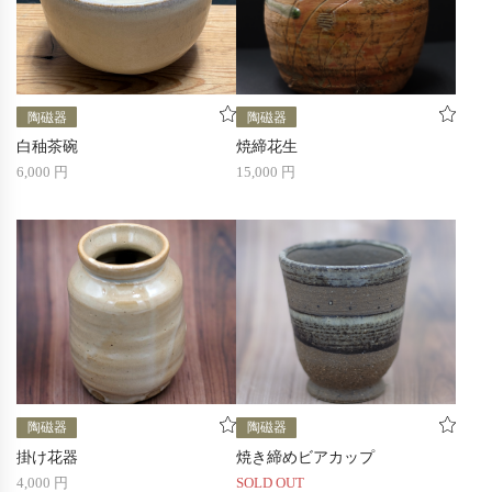
陶磁器
陶磁器
白秞茶碗
焼締花生
6,000 円
15,000 円
陶磁器
陶磁器
掛け花器
焼き締めビアカップ
4,000 円
SOLD OUT