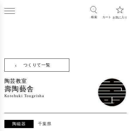
つくりて一覧
陶芸教室
壽陶藝舎
Kotobuki Tougeisha
陶磁器
千葉県