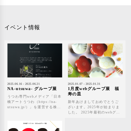
イベント情報
2025.06.16 - 2025.06.21
2025.01.07 - 2025.01.31
NA-utsuwa- グループ展
1月度webグループ展 福
寿の皿
うつわ専門webメディア「日本
橋アートうつわ（https://na-
新年あけましておめでとうご
utsuwa.jp/）」を運営する株式
ざいます。2025年が始まりま
会社韋駄天は、銀座のギャラ
した。 2025年最初のwebグル
リースペース「stage銀座」に
ープ展は、「福寿の皿」をテ
て、6月16日～21日に掲載作家
ーマにします。 新年のお祝い
の作品を集めたグループ展を
に使うお皿 や、家族や友人と