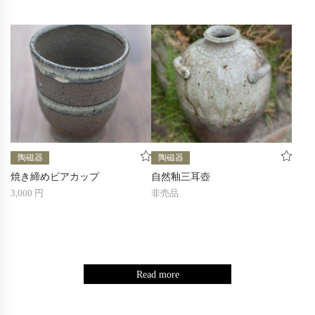
陶磁器
陶磁器
焼き締めビアカップ
自然釉三耳壺
3,000 円
非売品
Read more