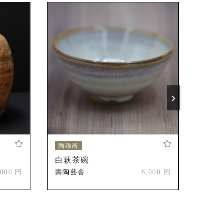
›
陶磁器
陶
白萩茶碗
白
,000 円
壽陶藝舎
6,000 円
壽陶