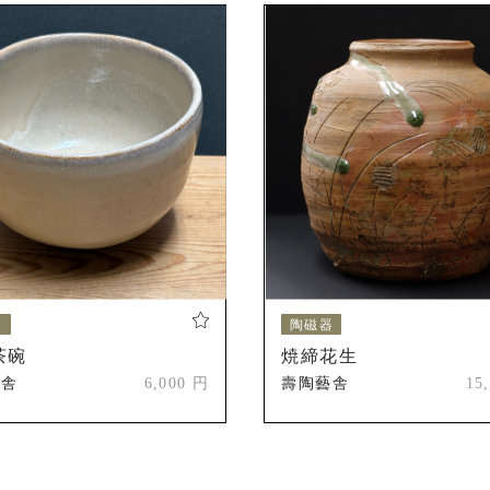
器
陶磁器
茶碗
焼締花生
藝舎
6,000 円
壽陶藝舎
15