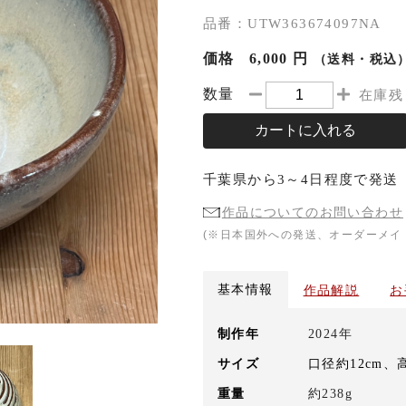
品番：UTW363674097NA
価格
6,000 円
（送料・税込
数量
在庫残
カートに入れる
千葉県
から
3～4日程度
で発送
作品についてのお問い合わせ
(※日本国外への発送、オーダーメイ
基本情報
作品解説
お
制作年
2024年
サイズ
口径約12cm、
重量
約238g