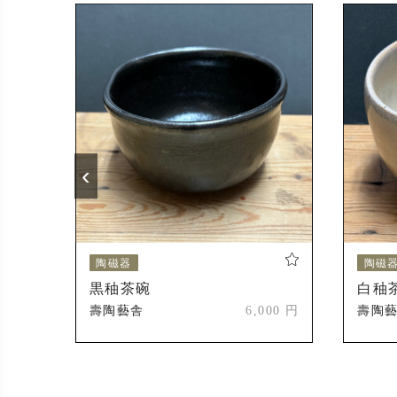
‹
陶磁器
陶磁
黒秞茶碗
白秞
000 円
壽陶藝舎
6,000 円
壽陶