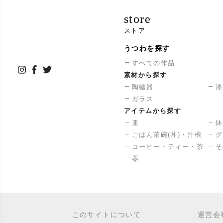
store
ストア
うつわを探す
すべての作品
素材から探す
陶磁器
漆
ガラス
アイテムから探す
皿
鉢
ごはん茶碗(丼)・汁椀
グ
コーヒー・ティー・茶
そ
器
このサイトについて
運営会