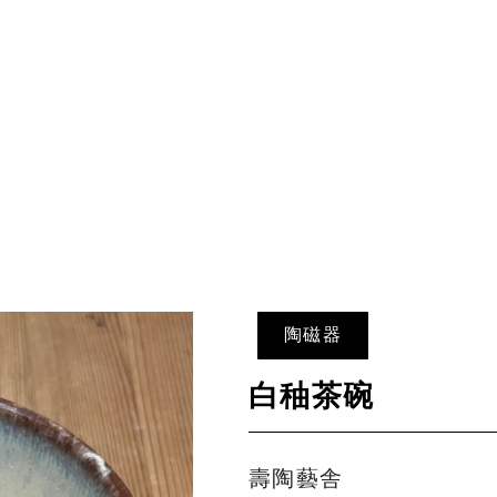
陶磁器
白秞茶碗
壽陶藝舎