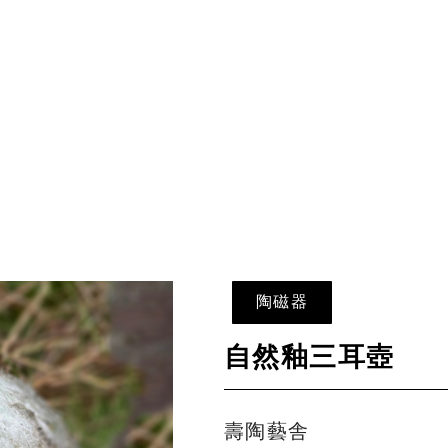
陶磁器
自然釉三耳壺
壽陶藝舎