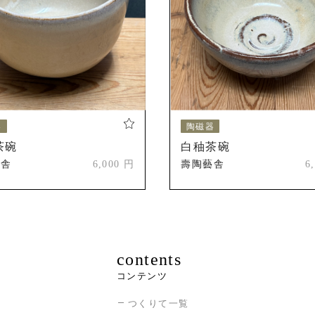
器
陶磁器
茶碗
白秞茶碗
藝舎
6,000 円
壽陶藝舎
6
contents
コンテンツ
つくりて一覧