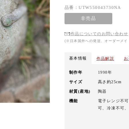
品番：UTW550043730NA
非売品
作品についてのお問い合わせ
(※日本国外への発送、オーダーメイ
基本情報
作品解説
お
制作年
1998年
サイズ
高さ約25cm
材質(産地)
陶器
機能
電子レンジ不可
可、冷凍不可、