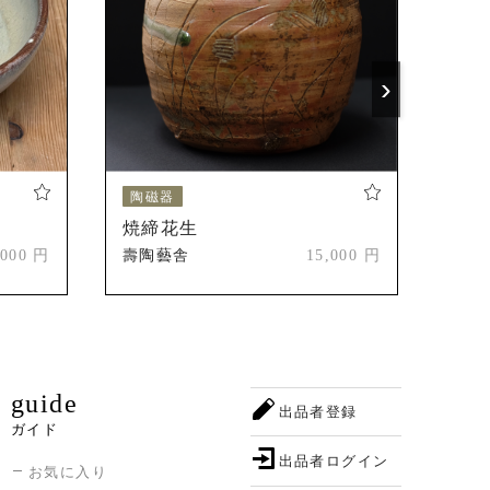
›
陶磁器
陶
焼締花生
白
,000 円
壽陶藝舎
15,000 円
壽陶
guide
出品者登録
ガイド
出品者ログイン
お気に入り