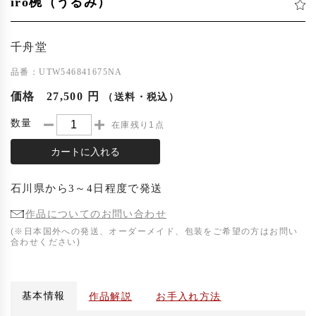
iro椀（うるみ）
千舟堂
品番：UTW546841675NA
価格
27,500 円
（送料・税込）
数量
在庫残り1点
カートに入れる
石川県
から
3～4日程度
で発送
作品についてのお問い合わせ
(※日本国外への発送、オーダーメイド、包装をご希望の方はお問い
合わせください)
基本情報
作品解説
お手入れ方法