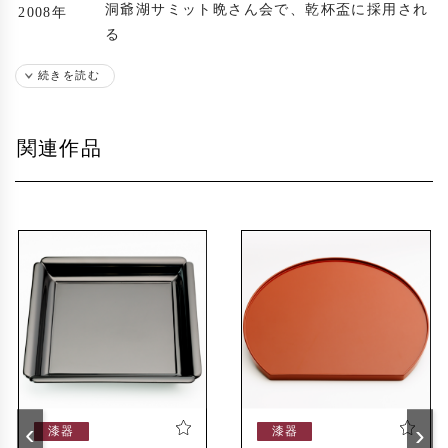
洞爺湖サミット晩さん会で、乾杯盃に採用され
2008年
る
漆のカラー17色を実現
続きを読む
2009年
瑠璃や緑、ピンクなど多数
他社との協働スタート
2011年
関連作品
ハンガーや傘など多数
‹
›
漆器
漆器