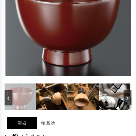
‹
›
漆器
輪島塗