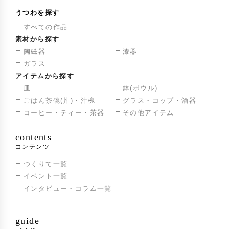
うつわを探す
すべての作品
素材から探す
陶磁器
漆器
ガラス
アイテムから探す
皿
鉢(ボウル)
ごはん茶碗(丼)・汁椀
グラス・コップ・酒器
コーヒー・ティー・茶器
その他アイテム
contents
コンテンツ
つくりて一覧
イベント一覧
インタビュー・コラム一覧
guide