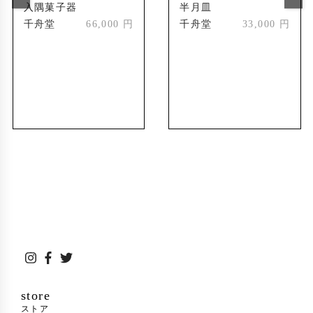
入隅菓子器
半月皿
千舟堂
66,000 円
千舟堂
33,000 円
store
ストア