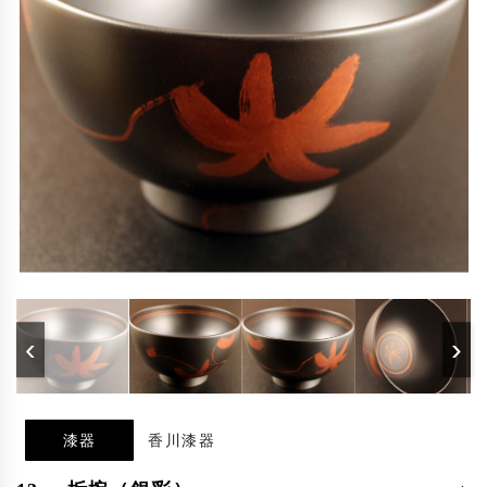
‹
›
漆器
香川漆器