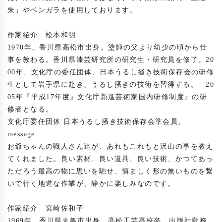
朱」やベンガラを使用しております。

作家紹介　松本和明

1970年、香川県高松市出身。塗師の父より幼少の頃から仕
事を教わる。香川県漆芸研究所の研究生・研究員を修了。20
00年、文化庁の委任団体、日本うるし掻き技術保存会の研修
生として岩手県に赴き、うるし掻きの技術を習得する。　20
05年『平成17年度』文化庁新進芸術家国内研修制度』の研
修者となる。

文化庁委任団体 日本うるし掻き技術保存会準会員。

message

お爺ちゃんの職人さん達が、あれもこれもと沢山の事を教え
てくれました。良い素材、良い道具、良い技術、かつてあっ
ただろう最高の物に思いを馳せ、慎ましく形の無いものを繋
いで行く地道な作業が、静かに楽しみなのです。

作家紹介　宮崎佐和子

1969年、香川県丸亀市出身。高松工芸高校卒。出版社勤務