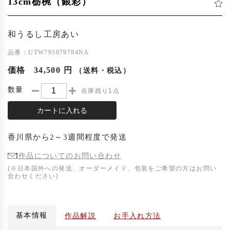
13cm栃椀（銀彩）
和うるし工房あい
品番：UTW795079784NA
価格
34,500 円
（送料・税込）
数量
在庫残り1点
カートに入れる
香川県
から
2～3週間程度
で発送
作品についてのお問い合わせ
(※日本国外への発送、オーダーメイド、包装をご希望の方はお問い
合わせください)
基本情報
作品解説
お手入れ方法