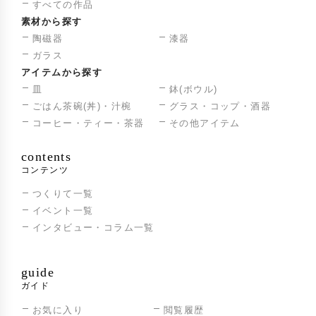
すべての作品
作品づくりが実現する
素材から探す
各地の百貨店にて、毎年作品展を開催
陶磁器
漆器
ガラス
アイテムから探す
皿
鉢(ボウル)
ごはん茶碗(丼)・汁椀
グラス・コップ・酒器
コーヒー・ティー・茶器
その他アイテム
contents
コンテンツ
つくりて一覧
イベント一覧
インタビュー・コラム一覧
guide
ガイド
お気に入り
閲覧履歴