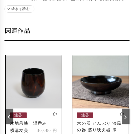
ウルシの植栽を開催
続きを読む
8月一般公開にて、工房のウルシ畑(五色台)で
下草刈りを開催
関連作品
3月香川県と香川県漆器協同工業組合の「漆の
2003年
森づくり推進事業」の漆の植栽にかかわる。
(植栽地は香川県森林センター/まんのう町)
11月香川県木田郡三木町にて、体験漆掻きを開
催
12月一般公開にてウルシの植栽を開催
高知県長岡郡大豊町にて、松本和明が漆掻き実
2004年
施
6月松本和明が平成17年度文化庁新進芸術家国
2005年
内研修制度の研修者として全国の漆樹液産地を
‹
›
漆器
漆器
取材
木地呂塗 湯呑み
木の器 どんぶり 漆黒
の器 盛り映え器 漆仕
3月香川県木田郡三木町朝倉地区にて、香川県
横溝友美
30,000 円
2007年