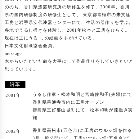
ののち、香川県漆芸研究所の研修生を修了。2000年、香川
県の国内研修制度の研修生として、 東京都青梅市の朱文筵
工房と岩手県安代漆器センターにて、生活の器作りを学ぶ。
各地でうるし掻きを体験し、2001年松本と工房をひらく。
現在は主にうる しの絵画を手がけている。

日本文化財漆協会会員。

message

木からいただいだ命を大事にして作品作りをしていきたいと
思っています。

沿革
うるし作家・松本和明と宮崎佐和子(夫婦)にて
2001年
香川県善通寺市内に工房オープン
徳島県三好郡山城町にて、松本和明が漆掻き実
施
香川県高松市(五色台)に工房のウルシ畑を作る
2002年
3月一般公開にて、工房のウルシ畑(五色台)で