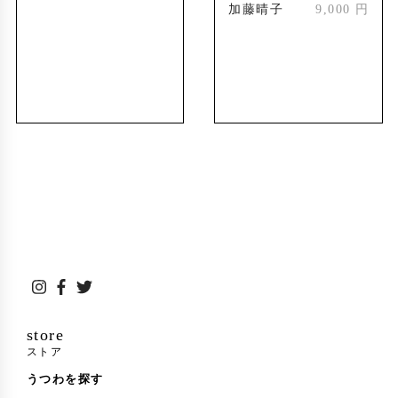
上げ おしゃれな器 和
加藤晴子
9,000 円
立高松工芸高等学校環境研究同好会・香川淡水
モダン食器 おいしい
魚研究会とウルシの公開植栽を行う
ごはん 特別な器
11月工房主催で、工房のウルシ畑(五色台)に
2009年
て、一般公開の植栽を開催
7月2003年3月の「漆の森づくり推進事業」で香
2012年
川県森林センターで育った9年目のウルシの木
を、香川県漆器協同工業組合の主催で公開漆掻
きを開催
(松本和明が漆掻き指導をおこなう)
7月工房のウルシ畑(五色台)の漆掻きを開始
2016年
工房の庭のウルシの木の漆掻き実施(善通寺市)
2017年
工房のウルシ畑(五色台)にて漆掻き実施
2018年
store
ストア
工房のウルシ畑(五色台)にて漆掻き実施
2019年
うつわを探す
香川県産漆(五色台)にて、香川県産漆100%の