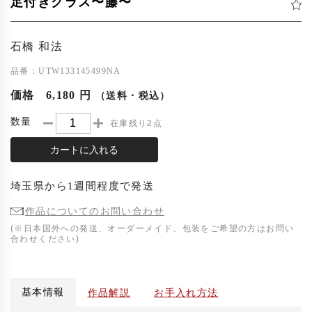
足付きグラス〜藤〜
石橋 和法
品番：UTW133145499NA
価格
6,180 円
（送料・税込）
数量
在庫残り2点
カートに入れる
埼玉県
から
1週間程度
で発送
作品についてのお問い合わせ
(※日本国外への発送、オーダーメイド、包装をご希望の方はお問い
合わせください)
基本情報
作品解説
お手入れ方法