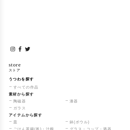
store
ストア
うつわを探す
すべての作品
素材から探す
陶磁器
漆器
ガラス
アイテムから探す
皿
鉢(ボウル)
ごはん茶碗(丼)・汁椀
グラス・コップ・酒器