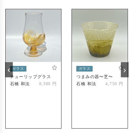
‹
›
ガラス
ガラス
チューリップグラス
つまみの器〜芝〜
石橋 和法
8,380 円
石橋 和法
4,750 円