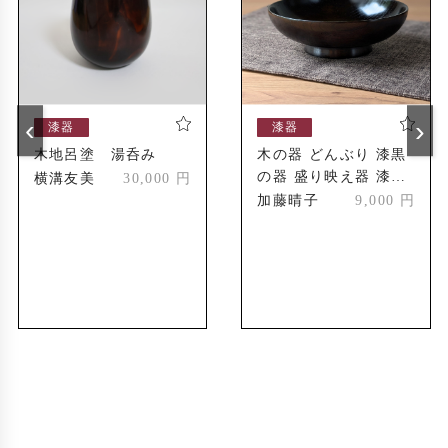
日本民芸協団入選 日本工芸館入選
2001年
日本民芸協団入選 日本工芸館入選
2012年
伝統的工芸品産業功労者 経済産業大臣表彰受
2006年
‹
›
賞
漆器
漆器
木地呂塗 湯呑み
木の器 どんぶり 漆黒
中国新聞 中国文化賞受賞
2017年
の器 盛り映え器 漆仕
横溝友美
30,000 円
上げ おしゃれな器 和
加藤晴子
9,000 円
モダン食器 おいしい
ごはん 特別な器