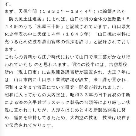
す。

まず、天保年間（１８３０年～１８４４年）に編纂された
「防長風土注進案」によれば、山口の街の全体の屋敷数１５
４４軒のうち「椀屋三十軒」と記載されています。山口県文
化史年表の中に天保１４年（１８４３年）「山口椀の材料に
充つるため佐波郡滑山官林の伐採を許可」と記録されており
ます。

これらの資料から江戸時代において山口で漆工芸がかなり行
われていたも のと思われます。明治の後半には、吉敷郡役
所内（現山口市）に吉敷漆器講習所が設置され、大正７年に
は、山口市内に山口県工業試験場が設立、漆工課が置かれ、
昭和４２年まで漆器について研究・開発が行われました。

昭和に入ってからの大内塗は、昭和３３年の日中貿易の中断
による漆の入手難プラスチック製品の台頭等により厳しい状
況に置かれましたが、人形をはじめとする新製品開発に努
め、需要を維持してきたため、大内塗の技術、技法は現在ま
で伝承されております。
