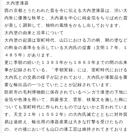
 大内塗漆器

西の京都とうたわれた昔を今に伝える大内塗漆器は、渋い大
内朱に優雅な秋草と、大内菱を中心に純金箔をちりばめた霞
が美しく調和して、独特の風情をかもし出しております。

大内塗の由来と沿革について

大内塗の起源は室町時代、山口における刀の柄、鞘の塗など
の料金の基準をを示している大内氏の掟書（文明１７年、１
４８５年）があります。

更に李朝の続いた１３９３年から１８６３年までの間の出来
事が記録されている。「李朝実録」には、室町時代における
大内氏との交易の様子が記されており、大内氏が漆製品を重
要な輸出品の一つとていたことが記録されています。

防府市の毛利博物館に保存されているベンガラ漆塗の下地に
金箔や色漆を用いて、四菱形文、雲形、枝菊文を施した椀に
ついても室町時代に作られたものではないかと言われていま
す。天文２１年（１５５２年）の大内氏滅亡とともに対外貿
易は途絶え、輸出用の漆器産業は大きな打撃を受けたもの
の、その後においても山口の漆工芸は維持されてきておりま