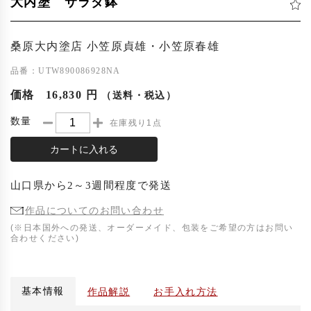
大内塗 サラダ鉢
桑原大内塗店 小笠原貞雄・小笠原春雄
品番：UTW890086928NA
価格
16,830 円
（送料・税込）
数量
在庫残り1点
カートに入れる
山口県
から
2～3週間程度
で発送
作品についてのお問い合わせ
(※日本国外への発送、オーダーメイド、包装をご希望の方はお問い
合わせください)
基本情報
作品解説
お手入れ方法