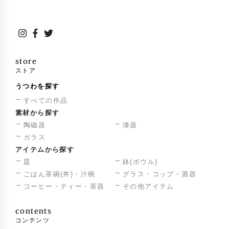
store
ストア
うつわを探す
すべての作品
素材から探す
陶磁器
漆器
ガラス
アイテムから探す
皿
鉢(ボウル)
ごはん茶碗(丼)・汁椀
グラス・コップ・酒器
コーヒー・ティー・茶器
その他アイテム
contents
コンテンツ