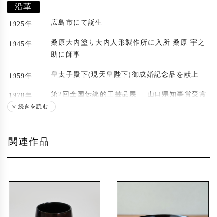
沿革
広島市にて誕生
1925年
桑原大内塗り大内人形製作所に入所 桑原 宇之
1945年
助に師事
皇太子殿下(現天皇陛下)御成婚記念品を献上
1959年
第2回全国伝統的工芸品展 山口県知事賞受賞
1978年
続きを読む
日本民芸協団入選・日本工芸館入選
1981年
日本民芸協団入選 日本工芸館入選
1982年
関連作品
日本民芸協団入選 日本工芸館入選
1984年
日本民芸協団入選 日本工芸館入選
1988年
伝統的工芸品産業功労者 中国通商産業局長
1992年
表彰受賞