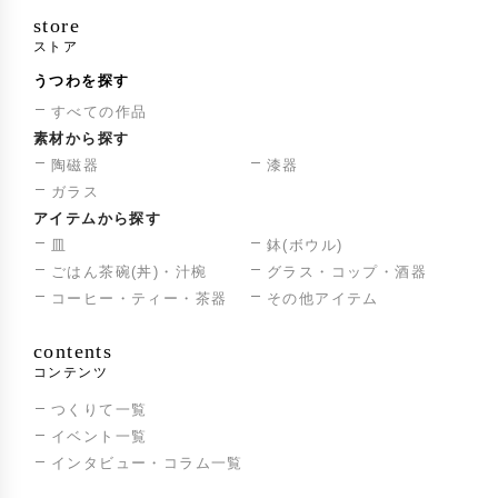
store
ストア
うつわを探す
すべての作品
素材から探す
陶磁器
漆器
ガラス
アイテムから探す
皿
鉢(ボウル)
ごはん茶碗(丼)・汁椀
グラス・コップ・酒器
コーヒー・ティー・茶器
その他アイテム
contents
コンテンツ
つくりて一覧
イベント一覧
インタビュー・コラム一覧