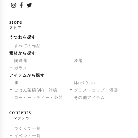
store
ストア
うつわを探す
すべての作品
素材から探す
陶磁器
漆器
ガラス
アイテムから探す
皿
鉢(ボウル)
ごはん茶碗(丼)・汁椀
グラス・コップ・酒器
コーヒー・ティー・茶器
その他アイテム
contents
コンテンツ
つくりて一覧
イベント一覧