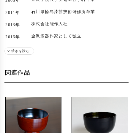
2008年
石川県輪島漆芸技術研修所卒業
2011年
株式会社能作入社
2013年
金沢漆器作家として独立
2016年
石川県輪島漆芸技術研修所助講師
2023年
続きを読む
出展歴
関連作品
銀座一穂堂「挑戦者たちの漆展」
2012年
ギャラリーおかりや 初個展
2018年
京王百貨店新宿店「夜光のうつわ」 個展
2019年
ギャラリーおかりや 個展
2020年
銀座の金沢 二人展
ギャラリーおかりや「累々たる輪」 個展
2022年