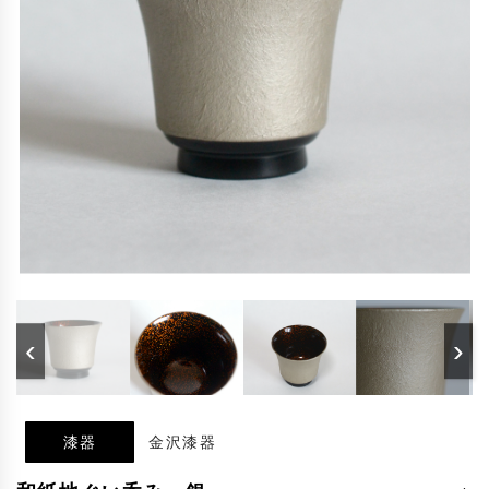
‹
›
漆器
金沢漆器