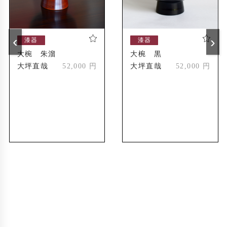
高木糀商店(金沢市) 個展
2023年
日本橋三越本店6階 ウォッチギャラリー「Dea
2025年
‹
›
漆器
漆器
r Watch Lover」
大椀 朱溜
大椀 黒
大坪直哉
52,000 円
大坪直哉
52,000 円
受賞歴
第50回記念石川の伝統工芸展 奨励賞
2009年
第4回 日本和文化グランプリ 優秀賞
2024年