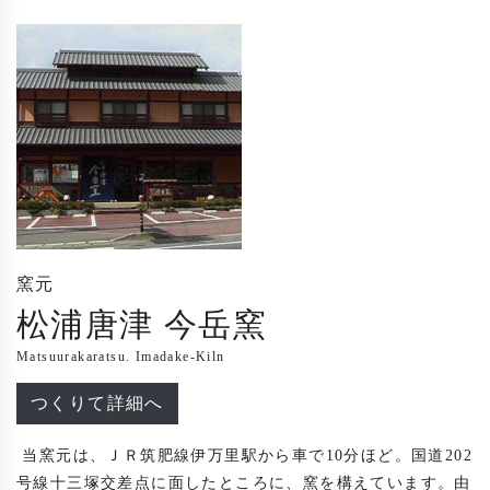
窯元
松浦唐津 今岳窯
Matsuurakaratsu. Imadake-Kiln
つくりて詳細へ
 当窯元は、ＪＲ筑肥線伊万里駅から車で10分ほど。国道202
号線十三塚交差点に面したところに、窯を構えています。由