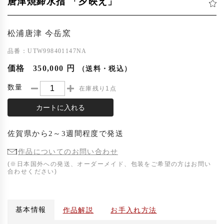
唐津焼締水指 「夕映え」
松浦唐津 今岳窯
品番：UTW998401147NA
価格
350,000 円
（送料・税込）
数量
在庫残り1点
カートに入れる
佐賀県
から
2～3週間程度
で発送
作品についてのお問い合わせ
(※日本国外への発送、オーダーメイド、包装をご希望の方はお問い
合わせください)
基本情報
作品解説
お手入れ方法