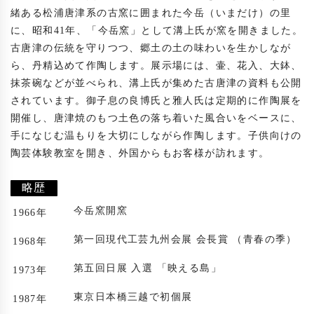
緒ある松浦唐津系の古窯に囲まれた今岳（いまだけ）の里
に、昭和41年、「今岳窯」として溝上氏が窯を開きました。
古唐津の伝統を守りつつ、郷土の土の味わいを生かしなが
ら、丹精込めて作陶します。展示場には、壷、花入、大鉢、
抹茶碗などが並べられ、溝上氏が集めた古唐津の資料も公開
されています。御子息の良博氏と雅人氏は定期的に作陶展を
開催し、唐津焼のもつ土色の落ち着いた風合いをベースに、
手になじむ温もりを大切にしながら作陶します。子供向けの
陶芸体験教室を開き、外国からもお客様が訪れます。

略歴
今岳窯開窯
1966年
第一回現代工芸九州会展 会長賞 （青春の季）
1968年
第五回日展 入選 「映える島」
1973年
東京日本橋三越で初個展
1987年