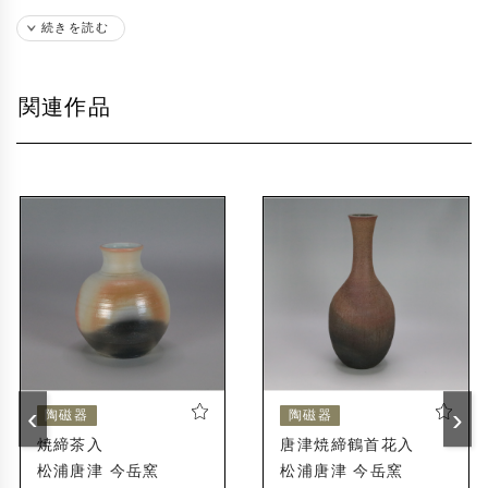
続きを読む
関連作品
‹
›
陶磁器
陶磁器
焼締茶入
唐津焼締鶴首花入
松浦唐津 今岳窯
松浦唐津 今岳窯