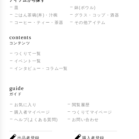
アイテムから探す
皿
鉢(ボウル)
ごはん茶碗(丼)・汁椀
グラス・コップ・酒器
コーヒー・ティー・茶器
その他アイテム
contents
コンテンツ
つくりて一覧
イベント一覧
インタビュー・コラム一覧
guide
ガイド
お気に入り
閲覧履歴
購入者マイページ
つくりてマイページ
ヘルプ(よくある質問)
お問い合わせ
出品者登録
購入者登録