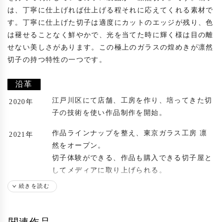
は、丁寧に仕上げれば仕上げる程それに応えてくれる素材で
す。丁寧に仕上げた切子は適度にカットのエッジが残り、色
は褪せることなく鮮やかで、光を当てた時に輝く様は目の離
せない美しさがあります。この極上のガラスの煌めきが凛然
切子の持つ特性の一つです。

沿革
江戸川区にて店舗、工房を作り、培ってきた切
2020年
子の技術を使い作品制作を開始。
作品ラインナップを整え、東京ガラス工房 凛
2021年
然をオープン。
切子体験ができる、作品も購入できる切子屋と
してメディアに取り上げられる。
続きを読む
グラスやお皿だけでなく、アクセサリー、企業
2024年
のトロフィーなど様々なプロダクトに切子を活
用する。