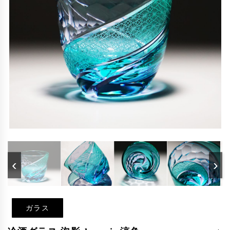
‹
›
ガラス