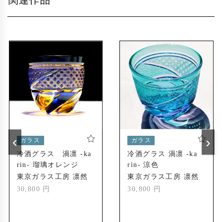
関連作品
‹
›
ガラス
ガラス
冷酒グラス 渦凛 -ka
冷酒グラス 渦凛 -ka
rin- 瑠璃オレンジ
rin- 涼色
東京ガラス工房 凛然
東京ガラス工房 凛然
30,800 円
30,800 円