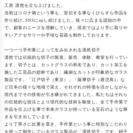
工房 凛然を立ち上げました。

当初はコロナ禍という事も、宣伝する事なくひらすら作品を
作り続け､SNSにupし続けました。徐々に広まる認知の中
で、顧客のニーズを理解していき、現在ではより手に取りや
すいアクセサリーや手頃な花器も制作しております。

一つ一つ手作業によって生み出される凛然切子

凛然では伝統的な切子の製造、販売、体験、教室を行ってい
ます。切子とは、カットグラスの和名であり、カット加工を
施した工芸品の総称であり、繊細なカットが印象的なガラス
製品です。「江戸切子（東京）」「薩摩切子（鹿児島)」な
ど日本の様々な地域で栄え、それぞれの特徴を活かしながら
現代までその技術が引き継がれてきました。私たちはそれら
の伝統的な技法とより現代的な技術を駆使し、全て手作業で
作品を仕上げる事で本来ガラスが持っている宝石のような輝
きを引き出しています。

より丁寧さに比重を置き、手作業という事に特別なこだわり
を持って制作しているガラス製品が「凛然切子」です。硝子