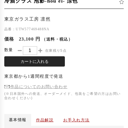
冷酒グラス 泡影-hou ei- 涼色
東京ガラス工房 凛然
品番：UTW577469488NA
価格
23,100 円
（送料・税込）
数量
在庫残り5点
カートに入れる
東京都
から
1週間程度
で発送
作品についてのお問い合わせ
(※日本国外への発送、オーダーメイド、包装をご希望の方はお問い
合わせください)
基本情報
作品解説
お手入れ方法