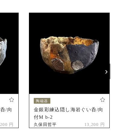
›
陶磁器
陶
呑/向
金銀彩練込隠し海岩ぐい呑/向
金銀
付M b-2
付M 
,200 円
久保田哲平
13,200 円
久保