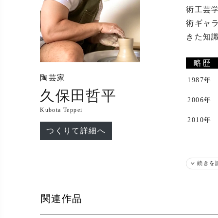
術工芸
術ギャ
きた知
略歴
陶芸家
1987年
久保田哲平
2006年
Kubota Teppei
2010年
つくりて詳細へ
続きを
2017年
関連作品
出展
2023年