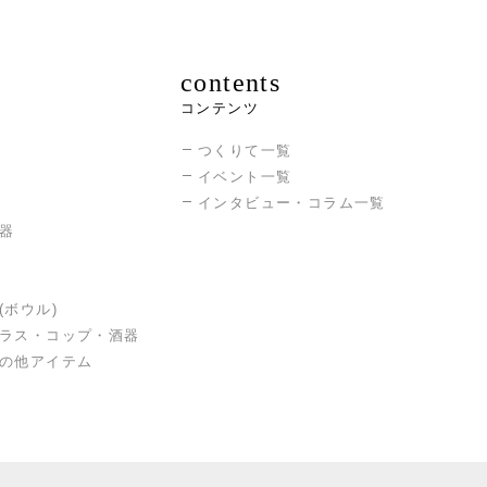
contents
コンテンツ
つくりて一覧
イベント一覧
インタビュー・コラム一覧
器
(ボウル)
ラス・コップ・酒器
の他アイテム