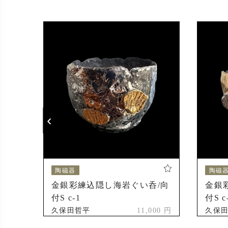
受賞
2005年
2006年
‹
陶磁器
陶磁
金銀彩練込隠し海岩ぐい呑/向
金銀
付S c-1
付S c
 OUT
久保田哲平
11,000 円
久保