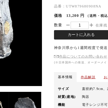
品番：UTW879680908NA
価格
13,200 円
（送料・税込
数量
在庫残
カートに入れる
神奈川県
から
1週間程度
で発送
作品についてのお問い合わせ
(※日本国外への発送、オーダーメイ
基本情報
作品解説
お
サイズ
直径約7.9cm、
材質(産地)
陶器
機能
電子レンジ不可