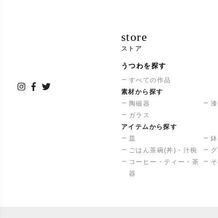
store
ストア
うつわを探す
すべての作品
素材から探す
陶磁器
漆
ガラス
アイテムから探す
皿
鉢
ごはん茶碗(丼)・汁椀
グ
コーヒー・ティー・茶
そ
器