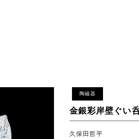
陶磁器
金銀彩岸壁ぐい呑 
久保田哲平