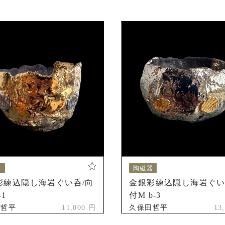
歴
佐賀県美術協会展 入選
佐賀県総文祭 入賞
器
陶磁器
彩練込隠し海岩ぐい呑/向
金銀彩練込隠し海岩ぐい
-1
付M b-3
田哲平
11,000 円
久保田哲平
13