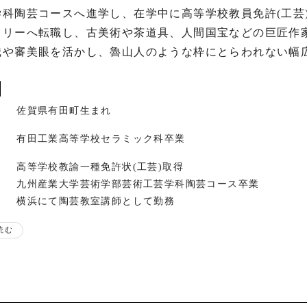
学科陶芸コースへ進学し、在学中に高等学校教員免許(工芸
ラリーへ転職し、古美術や茶道具、人間国宝などの巨匠作
識や審美眼を活かし、魯山人のような枠にとらわれない幅広
佐賀県有田町生まれ
有田工業高等学校セラミック科卒業
高等学校教諭一種免許状(工芸)取得
九州産業大学芸術学部芸術工芸学科陶芸コース卒業
横浜にて陶芸教室講師として勤務
都内にて作家活動を開始
読む
現在は横浜にて作陶
歴
陶・硝子展@松森美術