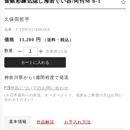
金銀彩練込隠し海岩ぐい呑/向付M b-1
久保田哲平
品番：UTW810234642NA
価格
13,200 円
（送料・税込）
数量
在庫残り1点
カートに入れる
神奈川県
から
1週間程度
で発送
作品についてのお問い合わせ
(※日本国外への発送、オーダーメイド、包装をご希望の方はお問い
合わせください)
基本情報
作品解説
お手入れ方法