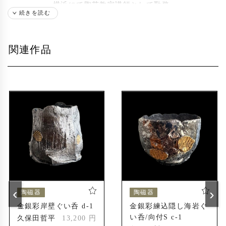
横浜にて陶芸教室講師として勤務
続きを読む
都内にて作家活動を開始
2017年
現在は横浜にて作陶
関連作品
出展歴
陶・硝子展@松森美術
2023年
受賞歴
佐賀県美術協会展 入選
2005年
佐賀県総文祭 入賞
2006年
‹
›
陶磁器
陶磁器
金銀彩岸壁ぐい呑 d-1
金銀彩練込隠し海岩ぐ
い呑/向付S c-1
久保田哲平
13,200 円