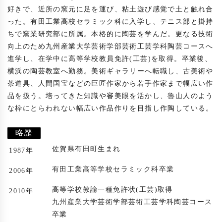
好きで、近所の窯元に足を運び、粘土遊び感覚で土と触れ合
った。有田工業高校セラミック科に入学し、テニス部と掛持
ちで窯業研究部に所属。本格的に陶芸を学んだ。更なる技術
向上のため九州産業大学芸術学部芸術工芸学科陶芸コースへ
進学し、在学中に高等学校教員免許(工芸)を取得。卒業後、
横浜の陶芸教室へ勤務。美術ギャラリーへ転職し、古美術や
茶道具、人間国宝などの巨匠作家から若手作家まで幅広い作
品を扱う。培ってきた知識や審美眼を活かし、魯山人のよう
な枠にとらわれない幅広い作品作りを目指し作陶している。

略歴
佐賀県有田町生まれ
1987年
有田工業高等学校セラミック科卒業
2006年
高等学校教諭一種免許状(工芸)取得
2010年
九州産業大学芸術学部芸術工芸学科陶芸コース
卒業