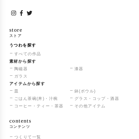
store
ストア
うつわを探す
すべての作品
素材から探す
陶磁器
漆器
ガラス
アイテムから探す
皿
鉢(ボウル)
ごはん茶碗(丼)・汁椀
グラス・コップ・酒器
コーヒー・ティー・茶器
その他アイテム
contents
コンテンツ
つくりて一覧