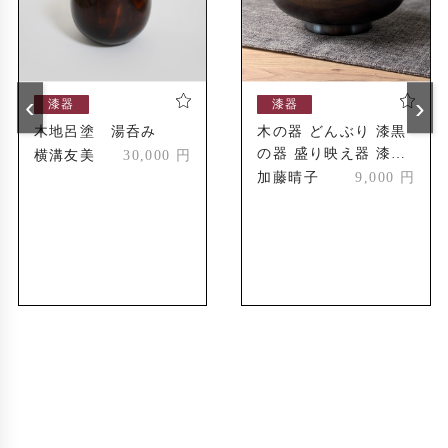
‹
›
漆器
漆器
木地呂塗 湯呑み
木の器 どんぶり 漆黒
の器 盛り映え器 漆仕
横溝友美
30,000 円
上げ おしゃれな器 和
加藤晴子
9,000 円
モダン食器 おいしい
ごはん 特別な器