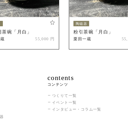
器
陶磁器
筒茶碗「月白」
粉引茶碗「月白」
一蔵
55,000 円
栗田一蔵
55
contents
コンテンツ
つくりて一覧
イベント一覧
インタビュー・コラム一覧
器