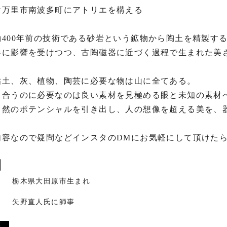
伊万里市南波多町にアトリエを構える

400年前の技術である砂岩という鉱物から陶土を精製する
器に影響を受けつつ、古陶磁器に近づく過程で生まれた美さ
粘土、灰、植物、陶芸に必要な物は山に全てある。

き合うのに必要なのは良い素材を見極める眼と未知の素材へ
自然のポテンシャルを引き出し、人の想像を超える美を、器
内容なので疑問などインスタのDMにお気軽にして頂けたら
栃木県大田原市生まれ
矢野直人氏に師事
歴