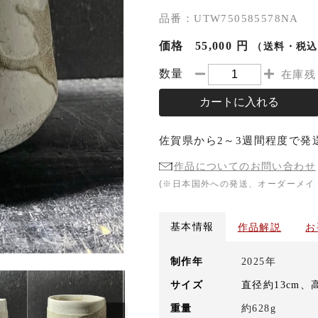
品番：UTW750585578NA
価格
55,000 円
（送料・税込
数量
在庫残
カートに入れる
佐賀県
から
2～3週間程度
で発
作品についてのお問い合わせ
(※日本国外への発送、オーダーメイ
基本情報
作品解説
お
制作年
2025年
サイズ
直径約13cm、
重量
約628g