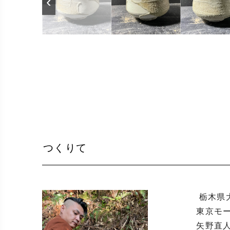
‹
つくりて
 栃木県大田原市生まれ

東京モ
矢野直人