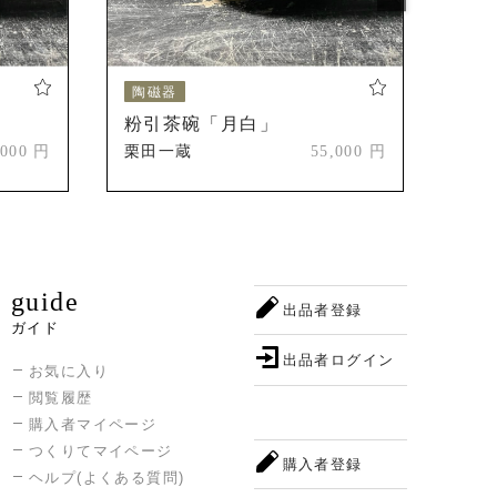
陶磁器
陶
粉引茶碗「月白」
粉
,000 円
栗田一蔵
55,000 円
栗田
guide
出品者登録
ガイド
出品者ログイン
お気に入り
閲覧履歴
購入者マイページ
つくりてマイページ
購入者登録
ヘルプ(よくある質問)