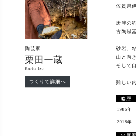
佐賀県
唐津の約
古陶磁
陶芸家
砂岩、
山と向
栗田一蔵
そして
Kurita Izo
つくりて詳細へ
難しい
略歴
1986年
2018年
出展