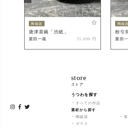
陶磁器
陶磁
唐津茶碗「渋紙」
粉引
000 円
栗田一蔵
55,000 円
栗田
store
ストア
うつわを探す
すべての作品
素材から探す
陶磁器
漆
ガラス