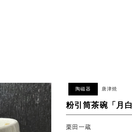
陶磁器
唐津焼
粉引筒茶碗「月
栗田一蔵