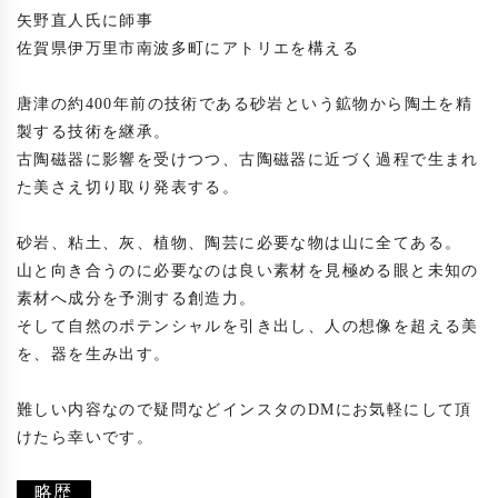
矢野直人氏に師事

佐賀県伊万里市南波多町にアトリエを構える

唐津の約400年前の技術である砂岩という鉱物から陶土を精
製する技術を継承。

古陶磁器に影響を受けつつ、古陶磁器に近づく過程で生まれ
た美さえ切り取り発表する。

砂岩、粘土、灰、植物、陶芸に必要な物は山に全てある。

山と向き合うのに必要なのは良い素材を見極める眼と未知の
素材へ成分を予測する創造力。

そして自然のポテンシャルを引き出し、人の想像を超える美
を、器を生み出す。

難しい内容なので疑問などインスタのDMにお気軽にして頂
けたら幸いです。

略歴