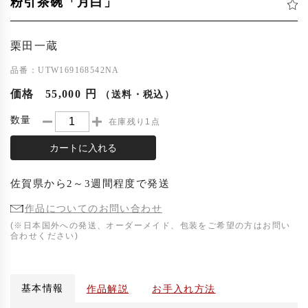
粉引茶碗「月白」
栗田一蔵
品番：UTW169168542NA
価格
55,000 円
（送料・税込）
数量
在庫残り1点
カートに入れる
佐賀県
から
2～3週間程度
で発送
作品についてのお問い合わせ
(※日本国外への発送、オーダーメイド、包装をご希望の方はお問い
合わせください)
基本情報
作品解説
お手入れ方法