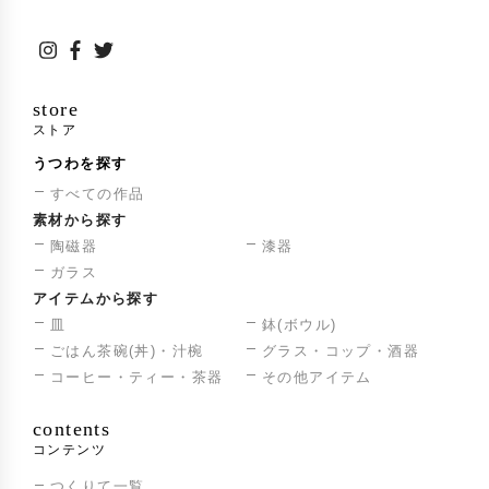
store
ストア
うつわを探す
すべての作品
素材から探す
陶磁器
漆器
ガラス
アイテムから探す
皿
鉢(ボウル)
ごはん茶碗(丼)・汁椀
グラス・コップ・酒器
コーヒー・ティー・茶器
その他アイテム
contents
コンテンツ
つくりて一覧