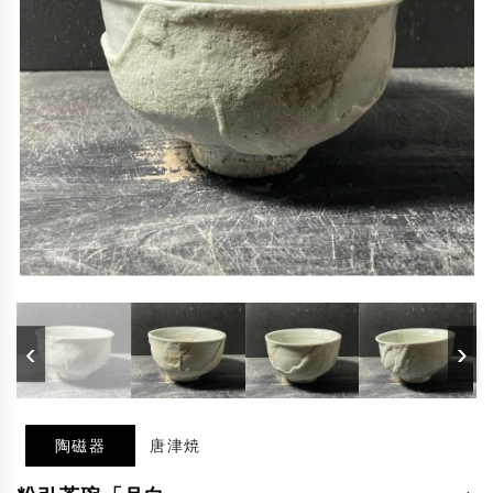
‹
›
陶磁器
唐津焼