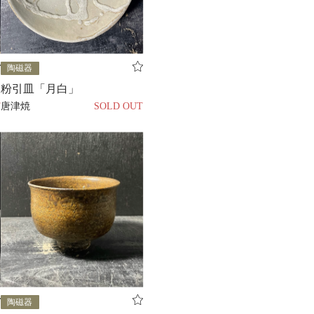
陶磁器
粉引皿「月白」
T
唐津焼
SOLD OUT
陶磁器