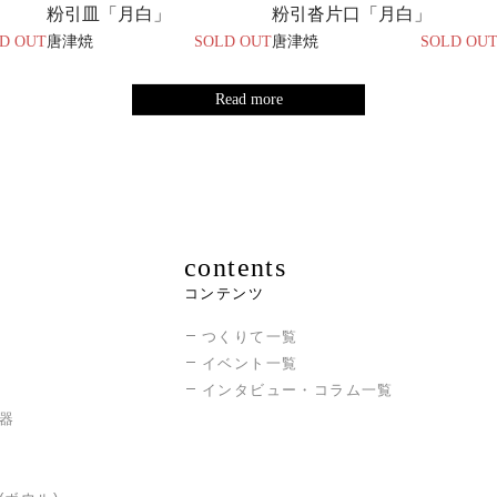
粉引皿「月白」
粉引沓片口「月白」
D OUT
唐津焼
SOLD OUT
唐津焼
SOLD OU
Read more
contents
コンテンツ
つくりて一覧
イベント一覧
インタビュー・コラム一覧
器