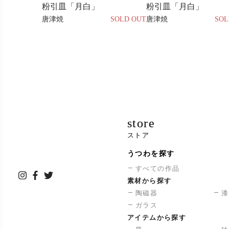
粉引皿「月白」
粉引皿「月白」
唐津焼
SOLD OUT
唐津焼
SOL
store
ストア
うつわを探す
すべての作品
素材から探す
陶磁器
漆
ガラス
アイテムから探す