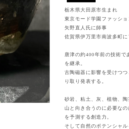
栃木県大田原市生まれ

東京モード学園ファッショ
矢野直人氏に師事

佐賀県伊万里市南波多町に
唐津の約400年前の技術
を継承。

古陶磁器に影響を受けつつ
り取り発表する。

砂岩、粘土、灰、植物、陶
山と向き合うのに必要なの
を予測する創造力。

そして自然のポテンシャル