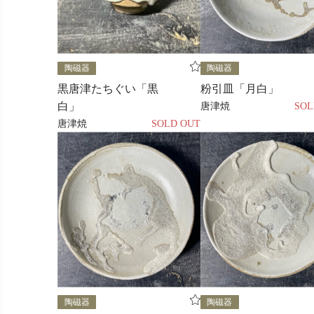
陶磁器
陶磁器
黒唐津たちぐい「黒
粉引皿「月白」
白」
唐津焼
SOL
唐津焼
SOLD OUT
陶磁器
陶磁器