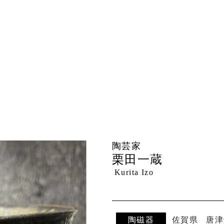
陶芸家
栗田一蔵
Kurita Izo
陶磁器
佐賀県
唐津