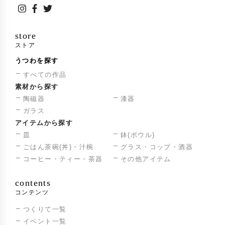
store
ストア
うつわを探す
すべての作品
素材から探す
陶磁器
漆器
ガラス
アイテムから探す
皿
鉢(ボウル)
ごはん茶碗(丼)・汁椀
グラス・コップ・酒器
コーヒー・ティー・茶器
その他アイテム
contents
コンテンツ
つくりて一覧
イベント一覧