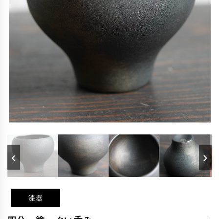
‹
›
漆器