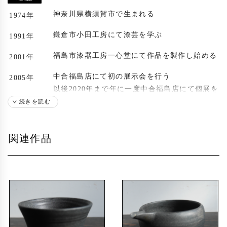
神奈川県横須賀市で生まれる
1974年
鎌倉市小田工房にて漆芸を学ぶ
1991年
福島市漆器工房一心堂にて作品を製作し始める
2001年
中合福島店にて初の展示会を行う
2005年
以後2020年まで年に一度中合福島店にて個展を
開催
続きを読む
出展歴
関連作品
ギャラリー栞 「木内啓樹 木彫漆展」
2008年
カフェ&ギャラリーロムエン「木内啓樹 漆の
2017年
作品展」
カフェ&ギャラリーロムエン「木内啓樹 漆の
2018年
作品展vol.2」