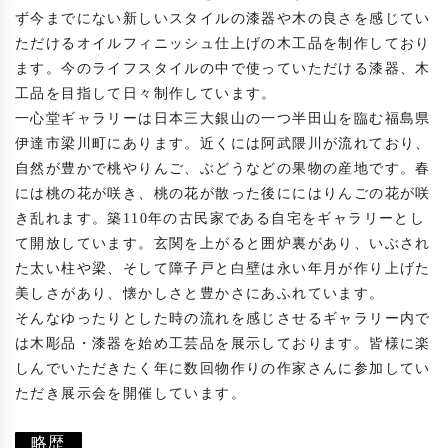
ず今までにない新しいスタイルの漆器や木の良さを感じてい
ただけるオイルフィニッシュ仕上げの木工品を制作しており
ます。今のライフスタイルの中で使っていただける漆器、木
工品を目指して日々制作しています。

一心堂ギャラリーは日本三大銀山の一つ半田山を臨む福島県
伊達市梁川町にあります。近くには阿武隈川が流れており、
自然が豊かで桃やりんご、ぶどうなどの果物の産地です。春
には桃の花が咲き、桃の花が散った後ににはりんごの花が咲
き乱れます。築110年の古民家である自宅をギャラリーとし
て開放しています。玄関を上がると囲炉裏があり、いぶされ
た太い柱や梁、そして障子戸と白壁は永い年月が作り上げた
美しさがあり、懐かしさと豊かさにあふれています。

そんなゆったりとした時の流れを感じさせるギャラリー内で
は木彫品・漆器を始め工芸品を展示しております。皆様に楽
しんでいただきたく年に数回物作りの作家さんに参加してい
ただき展示会を開催しています。

略歴