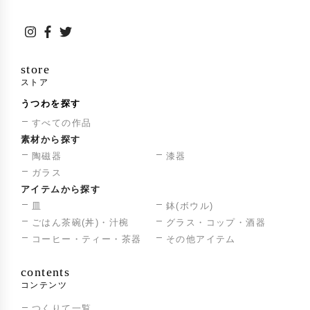
store
ストア
うつわを探す
すべての作品
素材から探す
陶磁器
漆器
ガラス
アイテムから探す
皿
鉢(ボウル)
ごはん茶碗(丼)・汁椀
グラス・コップ・酒器
コーヒー・ティー・茶器
その他アイテム
contents
コンテンツ
つくりて一覧