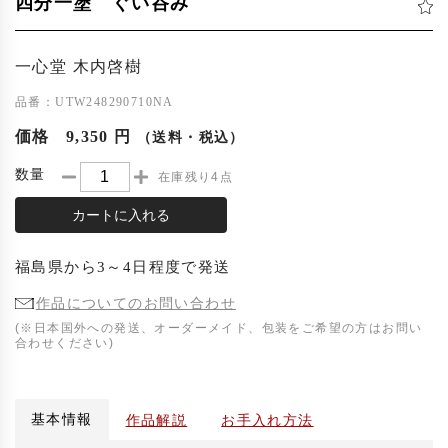
四分一塗 ぐい呑み
一心堂 木内啓樹
品番：UTW248290710NA
価格
9,350 円
（送料・税込）
数量
在庫残り4点
カートに入れる
福島県
から
3～4日程度
で発送
作品についてのお問い合わせ
(※日本国外への発送、オーダーメイド、包装をご希望の方はお問い
合わせください)
基本情報
作品解説
お手入れ方法