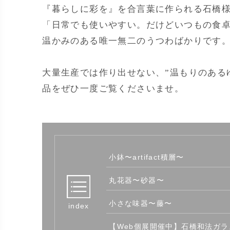
『暮らしに彩を』を合言葉に作られる石橋
「日常でも使いやすい。だけどいつもの食
温かみのある唯一無二のうつわばかりです
大量生産では作り出せない、”温もりのあるゆ
小鉢〜artifact積層〜
丸花器〜砂器〜
小さな味器〜藤〜
【Web個展開催中】石橋和法ガ