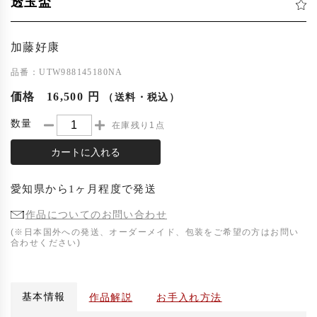
透玉盃
加藤好康
品番：UTW988145180NA
価格
16,500 円
（送料・税込）
数量
在庫残り1点
カートに入れる
愛知県
から
1ヶ月程度
で発送
作品についてのお問い合わせ
(※日本国外への発送、オーダーメイド、包装をご希望の方はお問い
合わせください)
基本情報
作品解説
お手入れ方法