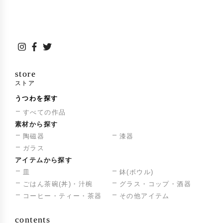
store
ストア
うつわを探す
すべての作品
素材から探す
陶磁器
漆器
ガラス
アイテムから探す
皿
鉢(ボウル)
ごはん茶碗(丼)・汁椀
グラス・コップ・酒器
コーヒー・ティー・茶器
その他アイテム
contents