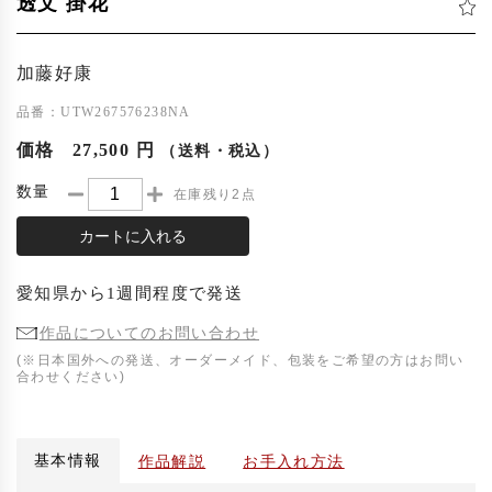
透文 掛花
加藤好康
品番：UTW267576238NA
価格
27,500 円
（送料・税込）
数量
在庫残り2点
カートに入れる
愛知県
から
1週間程度
で発送
作品についてのお問い合わせ
(※日本国外への発送、オーダーメイド、包装をご希望の方はお問い
合わせください)
基本情報
作品解説
お手入れ方法