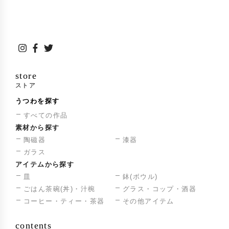
store
ストア
うつわを探す
すべての作品
素材から探す
陶磁器
漆器
ガラス
アイテムから探す
皿
鉢(ボウル)
ごはん茶碗(丼)・汁椀
グラス・コップ・酒器
コーヒー・ティー・茶器
その他アイテム
contents