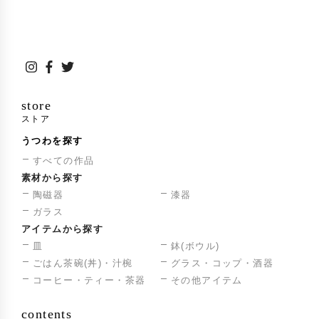
store
ストア
うつわを探す
すべての作品
素材から探す
陶磁器
漆器
ガラス
アイテムから探す
皿
鉢(ボウル)
ごはん茶碗(丼)・汁椀
グラス・コップ・酒器
コーヒー・ティー・茶器
その他アイテム
contents