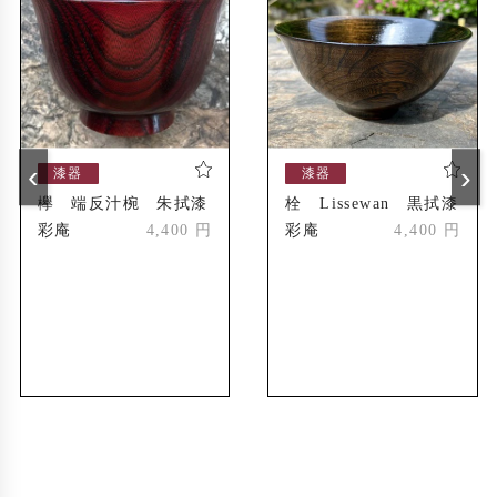
‹
›
漆器
漆器
欅 端反汁椀 朱拭漆
栓 Lissewan 黒拭漆
彩庵
4,400 円
彩庵
4,400 円