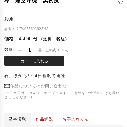
欅 端反汁椀 黒拭漆
彩庵
品番：UTW955698925NA
価格
4,400 円
（送料・税込）
数量
在庫残り10点
カートに入れる
石川県
から
3～4日程度
で発送
作品についてのお問い合わせ
(※日本国外への発送、オーダーメイド、包装をご希望の方はお問い
合わせください)
基本情報
作品解説
お手入れ方法