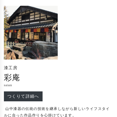
漆工房
彩庵
saian
つくりて詳細へ
 山中漆器の伝統の技術を継承しながら新しいライフスタイ
ルに合った作品作りを心掛けています。
