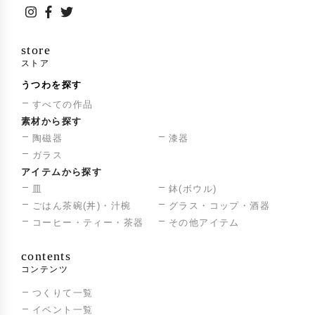
store
ストア
うつわを探す
すべての作品
素材から探す
陶磁器
漆器
ガラス
アイテムから探す
皿
鉢(ボウル)
ごはん茶碗(丼)・汁椀
グラス・コップ・酒器
コーヒー・ティー・茶器
その他アイテム
contents
コンテンツ
つくりて一覧
イベント一覧