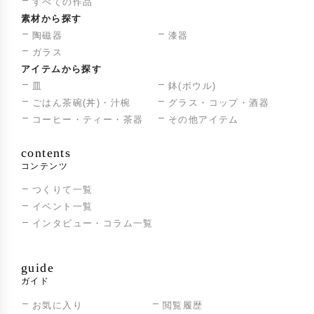
すべての作品
素材から探す
第1回菊池ビエンナーレ入選
2005年
陶磁器
漆器
第7回陶美展入選
2020年
ガラス
第51回東海伝統工芸展「岐阜県知事賞」受賞
アイテムから探す
皿
鉢(ボウル)
第53回東海伝統工芸展「名古屋市長賞」受賞
2022年
ごはん茶碗(丼)・汁椀
グラス・コップ・酒器
コーヒー・ティー・茶器
その他アイテム
contents
コンテンツ
つくりて一覧
イベント一覧
インタビュー・コラム一覧
guide
ガイド
お気に入り
閲覧履歴