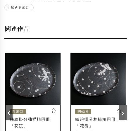
(公社)日本工芸会 正会員 認定
2001年
続きを読む
現在
(公社)日本工芸会 正会員
関連作品
(公社)日本工芸会 東海支部幹事
愛知県立芸術大学 陶磁専攻 非常勤講師
出展歴
フィラデルフィア美術博物館 『鉄絵掛分釉彩
2003年
高麗天南星紋八方陶匣』収蔵
『FIVE by EIGHT : New Ceramic Art from Ja
2011年
pan展』フィラデルフィア美術博物館
フィラデルフィア美術博物館 『鉄絵掛分釉彩
秋桜紋大皿』収蔵
‹
›
陶磁器
陶磁器
『東海伝統工芸の今〜第51回東海伝統工芸展よ
2021年
鉄絵掛分釉描楕円皿
鉄絵掛分釉描楕円皿
り〜』愛知県陶磁美術館
「花筏」
「花筏」
『愛知の工芸2021』古川美術館