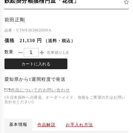
鉄絵掛分釉描楕円皿「花筏」
前田正剛
品番：UTW838508286NA
価格
21,130 円
（送料・税込）
数量
在庫残り1点
カートに入れる
愛知県
から
1週間程度
で発送
作品についてのお問い合わせ
(※日本国外への発送、オーダーメイド、包装をご希望の方はお問い
合わせください)
基本情報
作品解説
お手入れ方法