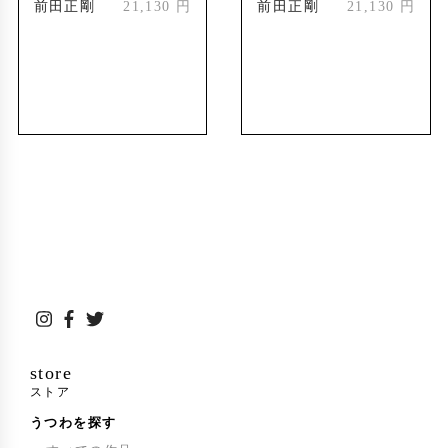
前田正剛
21,130 円
前田正剛
21,130 円
『東海伝統工芸の今〜第52回東海伝統工芸展よ
2022年
り〜』愛知県陶磁美術館
国際芸術祭あいち2022連携企画事業「ホモ・フ
ァーベルの断⽚—⼈とものづくりの未来—」
受賞歴
第24回東海伝統工芸展初入選(以後毎年入選)
1993年
第27回東海伝統工芸展「東海伝統奨励賞」受賞
1996年
第42回日本伝統工芸展初入選(以後数回入選)
第28回東海伝統工芸展「名古屋市教育委員会
1997年
賞」受賞
第29回東海伝統工芸展「名古屋市長賞」受賞
store
1998年
ストア
第31回東海伝統工芸展「東海伝統工芸展賞」受
2000年
うつわを探す
賞