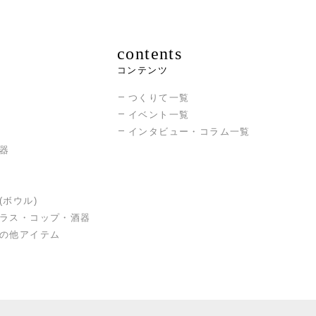
第29回東海伝統工芸展「名古屋市長賞」受賞
contents
第31回東海伝統工芸展「東海伝統工芸展賞」受賞
コンテンツ
第1回菊池ビエンナーレ入選
つくりて一覧
第7回陶美展入選
イベント一覧
第51回東海伝統工芸展「岐阜県知事賞」受賞
インタビュー・コラム一覧
器
第53回東海伝統工芸展「名古屋市長賞」受賞
(ボウル)
ラス・コップ・酒器
の他アイテム