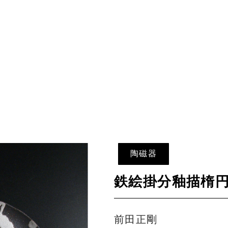
陶磁器
鉄絵掛分釉描楕
前田正剛