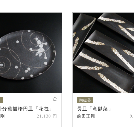
歴
フィラデルフィア美術博物館 『鉄絵掛分釉彩高麗天南星紋八
『FIVE by EIGHT : New Ceramic Art from Japa
フィラデルフィア美術博物館 『鉄絵掛分釉彩秋桜紋大皿』収
『東海伝統工芸の今〜第51回東海伝統工芸展より〜』愛知県
『愛知の工芸2021』古川美術館
『東海伝統工芸の今〜第52回東海伝統工芸展より〜』愛知県
国際芸術祭あいち2022連携企画事業「ホモ・ファーベルの
歴
第24回東海伝統工芸展初入選(以後毎年入選)
器
陶磁器
掛分釉描楕円皿「花筏」
長皿「竜髭菜」
第27回東海伝統工芸展「東海伝統奨励賞」受賞
正剛
21,130 円
前田正剛
9
第42回日本伝統工芸展初入選(以後数回入選)
第28回東海伝統工芸展「名古屋市教育委員会賞」受賞