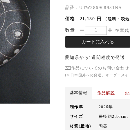
品番：UTW286908931NA
価格
21,130 円
（送料・税込
数量
在庫残
カートに入れる
愛知県
から
1週間程度
で発送
作品についてのお問い合わせ
(※日本国外への発送、オーダーメイ
基本情報
作品解説
お
制作年
2026年
サイズ
長径約28.6cm
材質(産地)
陶器