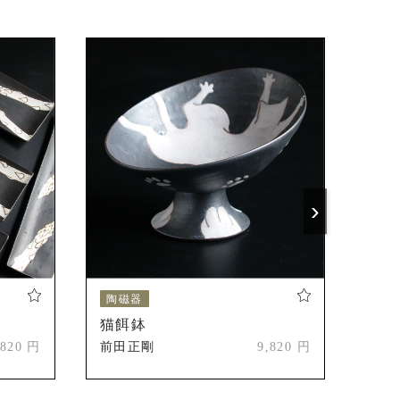
方陶匣』収蔵
n展』フィラデルフィア美術博物館
蔵
陶磁美術館
陶磁美術館
›
断⽚—⼈とものづくりの未来—」
陶磁器
陶
猫餌鉢
猫
,820 円
前田正剛
9,820 円
前田