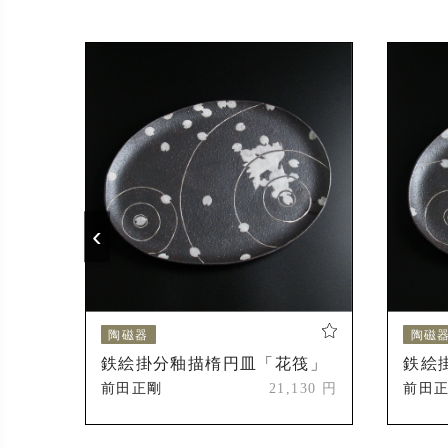
出展
2003年
2011年
2021年
‹
2022年
受賞
1993年
陶磁器
陶磁
」
鉄絵掛分釉描楕円皿「花筏」
鉄絵
1996年
000 円
前田正剛
21,130 円
前田
1997年