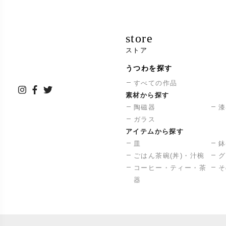
1998年
store
2000年
ストア
2005年
うつわを探す
2020年
すべての作品
素材から探す
陶磁器
漆
2022年
ガラス
アイテムから探す
皿
鉢
ごはん茶碗(丼)・汁椀
グ
コーヒー・ティー・茶
そ
器