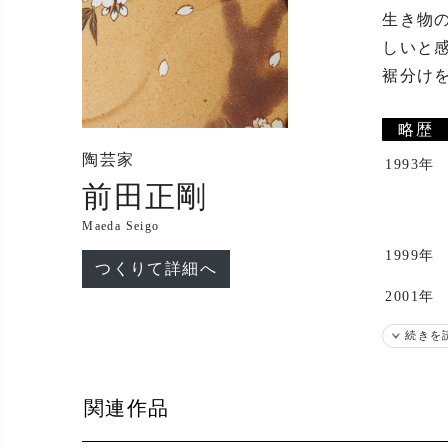
生き物
しいと
裾分け
略歴
陶芸家
1993年
前田正剛
Maeda Seigo
1999年
つくりて詳細へ
2001年
続きを
関連作品