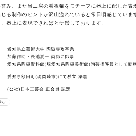
の営み、また当工房の看板猫をモチーフに器上に配した表
感じる制作のヒントが沢山溢れていると常日頃感じていま
を、器上に表現できればと研鑽しております。

愛知県立芸術大学 陶磁専攻卒業
加藤作助・長池潤一 両師に師事
愛知県陶磁資料館(現愛知県陶磁美術館)陶芸指導員として勤務(
愛知県額田町(現岡崎市)にて独立 築窯
(公社)日本工芸会 正会員 認定
読む
現在
(公社)日本工芸会 正会員
(公社)日本工芸会 東海支部幹事
愛知県立芸術大学 陶磁専攻 非常勤講師