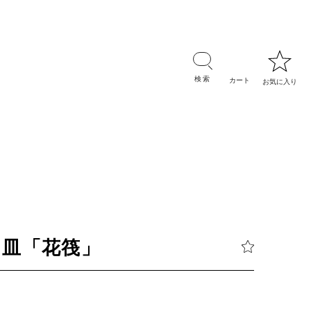
円皿「花筏」