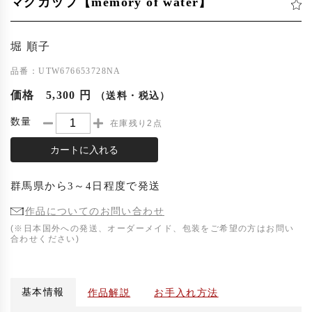
マグカップ【memory of water】
堀 順子
品番：UTW676653728NA
価格
5,300 円
（送料・税込）
数量
在庫残り2点
カートに入れる
群馬県
から
3～4日程度
で発送
作品についてのお問い合わせ
(※日本国外への発送、オーダーメイド、包装をご希望の方はお問い
合わせください)
基本情報
作品解説
お手入れ方法