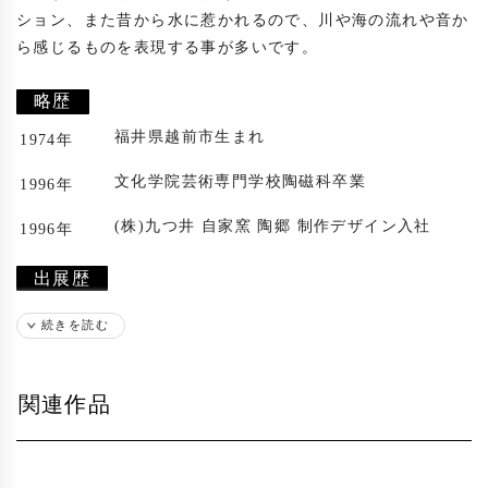
ション、また昔から水に惹かれるので、川や海の流れや音か
ら感じるものを表現する事が多いです。

略歴
福井県越前市生まれ
1974年
文化学院芸術専門学校陶磁科卒業
1996年
(株)九つ井 自家窯 陶郷 制作デザイン入社
1996年
出展歴
2 人展 いまぁじん (栃木県 足利市)
2007年
続きを読む
台北世界デザイン博覧会 (台北)
2011年
関連作品
第1回インターナショナルセラミックフェステ
2011年
ィバルインささま(静岡)
メゾン・エ・オブジェ2012(フランス・パリ)Le
2012年