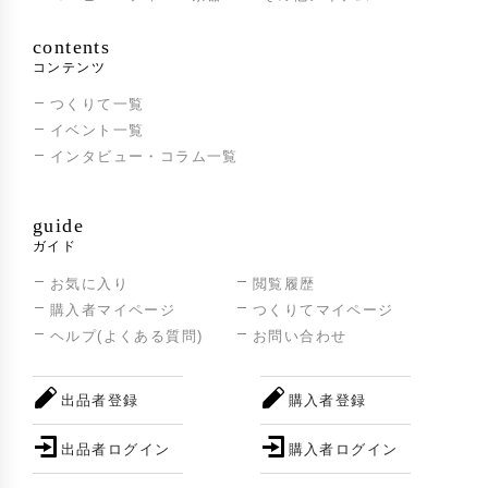
日本クラフト展入選
2005年
contents
めし碗グランプリ 陶器部門最優秀賞
2011年
コンテンツ
つくりて一覧
EX-TEMPORE PILAN2012 SCARBO d.o.o.(3
2012年
イベント一覧
位買上賞受賞)Slovenia
インタビュー・コラム一覧
Cluj Ceramics Biennale 2013 Romania
2013年
Elements competition Canada
guide
2023年
ガイド
お気に入り
閲覧履歴
購入者マイページ
つくりてマイページ
ヘルプ(よくある質問)
お問い合わせ
出品者登録
購入者登録
出品者ログイン
購入者ログイン