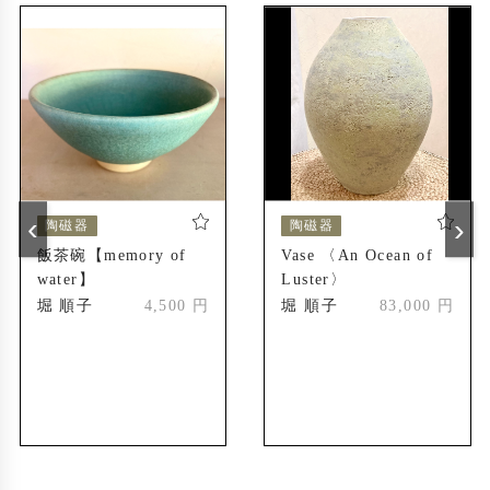
Carrousel des metiers d’art et de creation(ルー
ブル美術館別館・パリ)
国際茶碗展(台湾)
2013年
東洋美術館 茶会 茶道具出品(モスクワ・ロシ
ア)
1st international festival of fine art (Horice C
2014年
zech Republic)
‹
›
陶磁器
陶磁器
2人展 呑龍文庫ももとせ(太田市 群馬)
飯茶碗【memory of
Vase 〈An Ocean of
water】
Luster〉
個展 Mizen Fine art (Paris)
2015年
堀 順子
4,500 円
堀 順子
83,000 円
2人展 YDSギャラリー(京都)
2015年
Biennale internationale métiers d’art et créati
2017年
on Revelations
個展 Mizen Fine art (Paris)
2018年