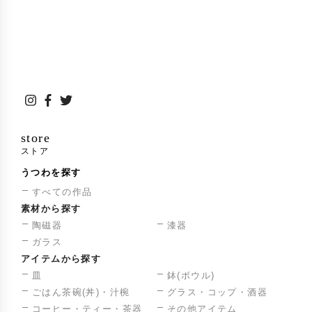
京都会所 Photo&Ceramic~Everett Kennedy Br
2018年
own
(京都)
現代茶道具展 Ashmolean Museum(Oxford U
K)
TED×TOKYO 10周年記念 Party 花器・テーブ
2019年
ルウエア提供 2020 グループ展 Art for thougt
(銀座)
store
個展 Art for thougt (銀座)
2021年
ストア
うつわを探す
新春奉納<あめつちわらいき> 出雲大社東京分
2022年
詞
すべての作品
素材から探す
2 人展
八ヶ岳倶楽部(山梨)
陶磁器
漆器
受賞歴
ガラス
アイテムから探す
朝日現代クラフト展入選
1996年
皿
鉢(ボウル)
ごはん茶碗(丼)・汁椀
グラス・コップ・酒器
益子陶芸展入選
2001年
コーヒー・ティー・茶器
その他アイテム