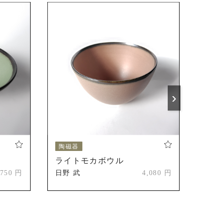
›
陶磁器
陶
ライトモカボウル
ペ
,750 円
日野 武
4,080 円
日野