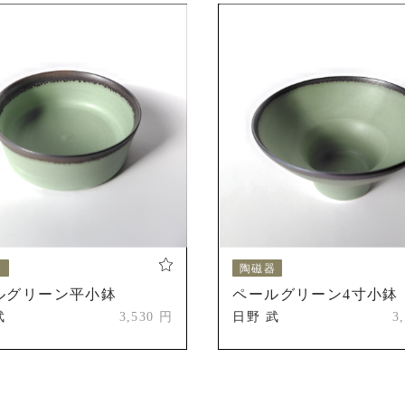
器
陶磁器
ルグリーン平小鉢
ペールグリーン4寸小鉢
武
3,530 円
日野 武
3