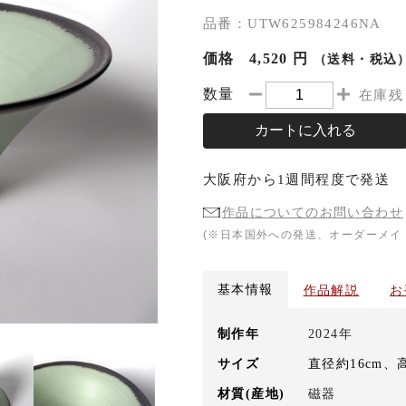
品番：UTW625984246NA
価格
4,520 円
（送料・税込
数量
在庫残
カートに入れる
大阪府
から
1週間程度
で発送
作品についてのお問い合わせ
(※日本国外への発送、オーダーメイ
基本情報
作品解説
お
制作年
2024年
サイズ
直径約16cm、
材質(産地)
磁器