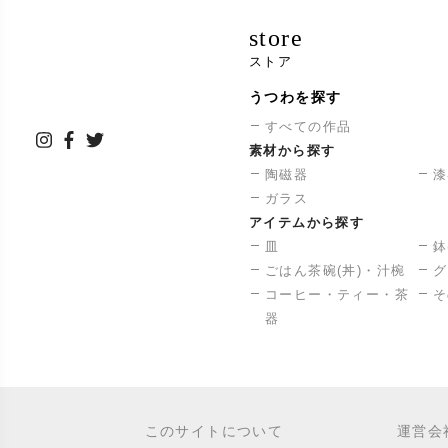
store
ストア
うつわを探す
すべての作品
素材から探す
陶磁器
漆
ガラス
アイテムから探す
皿
鉢
ごはん茶碗(丼)・汁椀
グ
コーヒー・ティー・茶
そ
器
このサイトについて
運営会