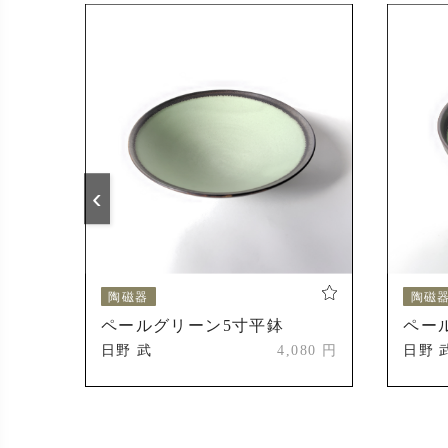
‹
陶磁器
陶磁
ペールグリーン5寸平鉢
ペー
500 円
日野 武
4,080 円
日野 