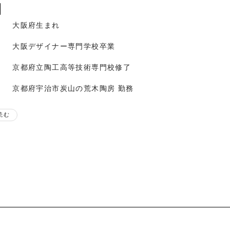
大阪府生まれ
大阪デザイナー専門学校卒業
京都府立陶工高等技術専門校修了
京都府宇治市炭山の荒木陶房 勤務
大阪府枚方市に築窯
読む
陶房「粋凛窯」にて作陶開始
歴
京都清水焼大陶器市出展
浜松のギャラリーにて個展
浜松のギャラリーにて個展
信楽作家市出展