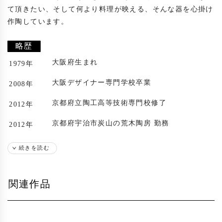
て頂きたい、そして何より料理が映える、そんな器を心掛け
作陶しています。

略歴
大阪府生まれ
1979年
大阪デザイナー専門学校卒業
2008年
京都府立陶工高等技術専門校修了
2012年
京都府宇治市炭山の荒木陶房 勤務
2012年
大阪府枚方市に築窯
2013年
続きを読む
陶房「粋凛窯」にて作陶開始
出展歴
関連作品
京都清水焼大陶器市出展
2014年
浜松のギャラリーにて個展
2018年