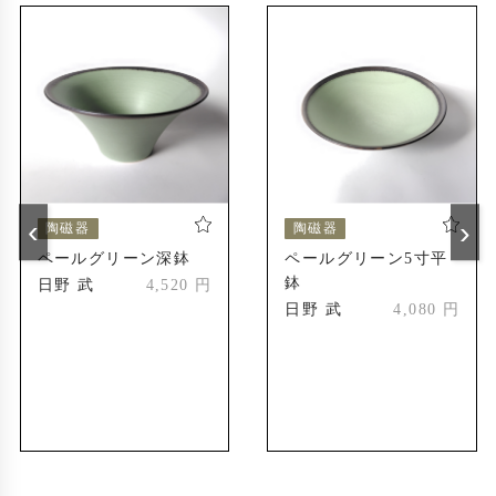
浜松のギャラリーにて個展
2019年
信楽作家市出展
2022年
‹
›
陶磁器
陶磁器
ペールグリーン深鉢
ペールグリーン5寸平
鉢
日野 武
4,520 円
日野 武
4,080 円