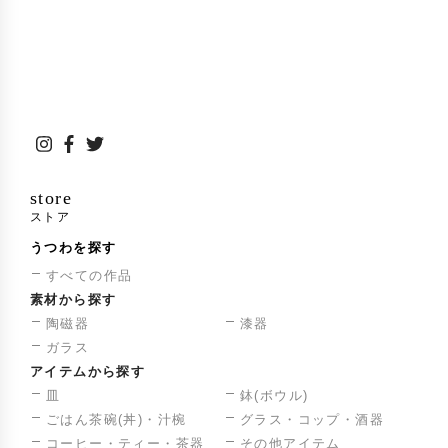
store
ストア
うつわを探す
すべての作品
素材から探す
陶磁器
漆器
ガラス
アイテムから探す
皿
鉢(ボウル)
ごはん茶碗(丼)・汁椀
グラス・コップ・酒器
コーヒー・ティー・茶器
その他アイテム