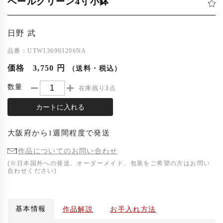
ペールグリーン4寸小鉢
日野 武
品番：UTW136903206NA
価格
3,750 円
（送料・税込）
数量
在庫残り3点
カートに入れる
大阪府
から
1週間程度
で発送
作品についてのお問い合わせ
(※日本国外への発送、オーダーメイド、包装をご希望の方はお問い
合わせください)
基本情報
作品解説
お手入れ方法