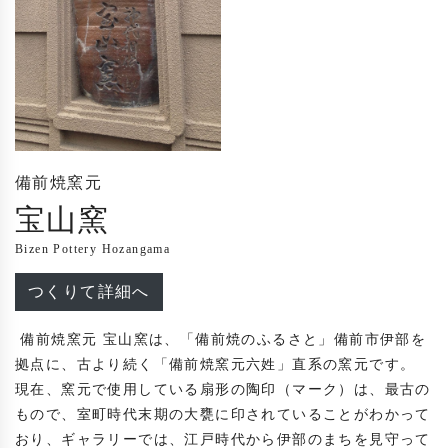
備前焼窯元
宝山窯
Bizen Pottery Hozangama
つくりて詳細へ
 備前焼窯元 宝山窯は、「備前焼のふるさと」備前市伊部を
拠点に、古より続く「備前焼窯元六姓」直系の窯元です。

現在、窯元で使用している扇形の陶印（マーク）は、最古の
もので、室町時代末期の大甕に印されていることがわかって
おり、ギャラリーでは、江戸時代から伊部のまちを見守って