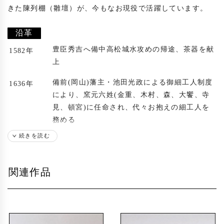
きた陳列棚（雛壇）が、今もなお現役で活躍しています。

沿革
豊臣秀吉へ備中高松城水攻めの帰途、茶器を献
1582年
上
備前(岡山)藩主・池田光政による御細工人制度
1636年
により、窯元六姓(金重、木村、森、大饗、寺
見、頓宮)に任命され、代々お抱えの細工人を
務める
続きを読む
森彌一郎(大正13年歿)が養子に入り、森姓を名
1870年
乗る
関連作品
代々受け継がれてきた登り窯を改修(以後、1回
1972年
改修)
築350年の茅葺き店舗を解体し、近代的なギャ
1975年
ラリーに改築(以後、2回改装)