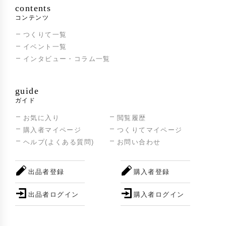
第64回「NIPPON OMIYAGE AWARD」(全国
2023年
contents
推奨観光土産品審査会)、グローバル部門『ペ
コンテンツ
ルー大使館賞』・民工芸部門『特別審査優秀
つくりて一覧
賞』W受賞
イベント一覧
インタビュー・コラム一覧
guide
ガイド
お気に入り
閲覧履歴
購入者マイページ
つくりてマイページ
ヘルプ(よくある質問)
お問い合わせ
出品者登録
購入者登録
出品者ログイン
購入者ログイン