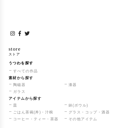
gama Kiln Project(現・Oxford University Kiln
s)」に参画〔森敏彰〕
日本・エクアドル外交関係樹立100周年記念品
2018年
を制作、両政府に贈呈
台湾と日本で芸術交流展を開催〔森敏彰〕
2020年
store
London Craft Week(イギリス)出品
2022年
ストア
JAPAN EXPO in Paris(フランス)出品
2023年
うつわを探す
すべての作品
「UNESCO School in Bizen」をコーディネー
2023年
素材から探す
ト、世界8か国より児童生徒を招き、備前焼の
陶磁器
漆器
制作指導などを行う〔森敏彰〕
ガラス
アイテムから探す
中日陶磁器文化交流活動(中国)に招待作家とし
2024年
皿
鉢(ボウル)
て参加〔森敏彰〕
ごはん茶碗(丼)・汁椀
グラス・コップ・酒器
コーヒー・ティー・茶器
その他アイテム
受賞歴