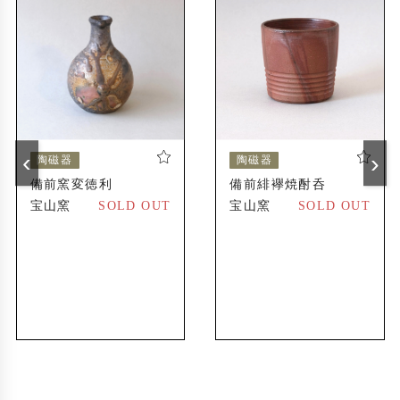
不老山(備前市伊部)の山麓に全長12メートルの
1983年
穴窯を築窯
広島県神石高原町(旧油木町)に工房と窯(仙養ヶ
1995年
原 宝山窯)を新設
海外展開ブランド「GENSO」を設立、欧米や
2020年
‹
›
陶磁器
陶磁器
アジア圏での取り扱いが始まる
備前窯変徳利
備前緋襷焼酎呑
宝山窯
SOLD OUT
宝山窯
SOLD OUT
出展歴
ファエンツァ国際陶芸展(イタリア)に招待出品
1979年
〔森泰司〕
フレッチャーチャレンジ国際陶芸展(ニュージ
1990年
ーランド)で佳作賞受賞〔森泰司〕
オックスフォード大学(イギリス)の研究森林に
2015年
備前式の穴窯を築くプロジェクト「Oxford Ana