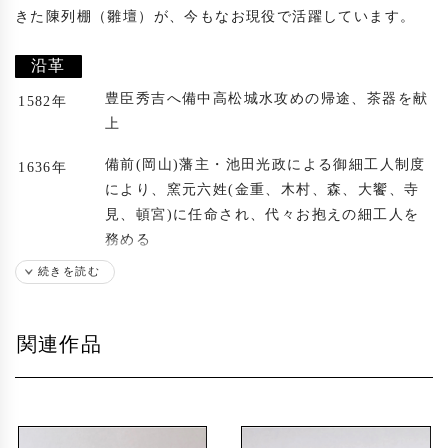
きた陳列棚（雛壇）が、今もなお現役で活躍しています。

沿革
豊臣秀吉へ備中高松城水攻めの帰途、茶器を献
1582年
上
備前(岡山)藩主・池田光政による御細工人制度
1636年
により、窯元六姓(金重、木村、森、大饗、寺
見、頓宮)に任命され、代々お抱えの細工人を
務める
続きを読む
森彌一郎(大正13年歿)が養子に入り、森姓を名
1870年
乗る
関連作品
代々受け継がれてきた登り窯を改修(以後、1回
1972年
改修)
築350年の茅葺き店舗を解体し、近代的なギャ
1975年
ラリーに改築(以後、2回改装)