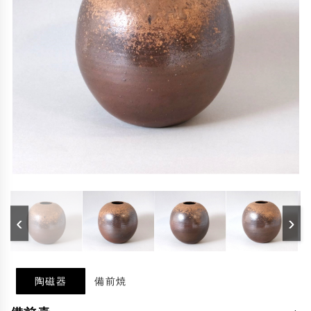
‹
›
陶磁器
備前焼