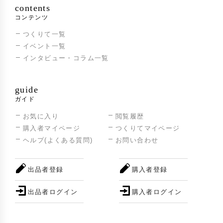
第64回「NIPPON OMIYAGE AWARD」(全国
2023年
contents
推奨観光土産品審査会)、グローバル部門『ペ
コンテンツ
ルー大使館賞』・民工芸部門『特別審査優秀
つくりて一覧
賞』W受賞
イベント一覧
インタビュー・コラム一覧
guide
ガイド
お気に入り
閲覧履歴
購入者マイページ
つくりてマイページ
ヘルプ(よくある質問)
お問い合わせ
出品者登録
購入者登録
出品者ログイン
購入者ログイン