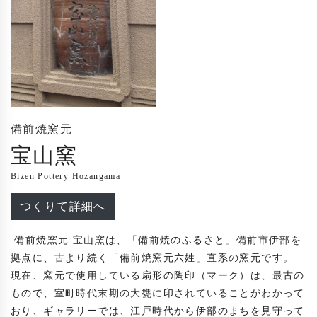
備前焼窯元
宝山窯
Bizen Pottery Hozangama
つくりて詳細へ
 備前焼窯元 宝山窯は、「備前焼のふるさと」備前市伊部を
拠点に、古より続く「備前焼窯元六姓」直系の窯元です。

現在、窯元で使用している扇形の陶印（マーク）は、最古の
もので、室町時代末期の大甕に印されていることがわかって
おり、ギャラリーでは、江戸時代から伊部のまちを見守って