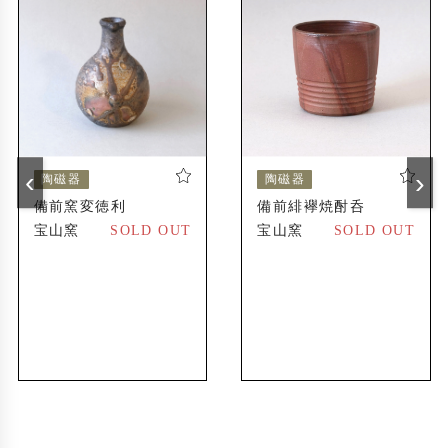
不老山(備前市伊部)の山麓に全長12メートルの
1983年
穴窯を築窯
広島県神石高原町(旧油木町)に工房と窯(仙養ヶ
1995年
原 宝山窯)を新設
海外展開ブランド「GENSO」を設立、欧米や
2020年
‹
›
陶磁器
陶磁器
アジア圏での取り扱いが始まる
備前窯変徳利
備前緋襷焼酎呑
宝山窯
SOLD OUT
宝山窯
SOLD OUT
出展歴
ファエンツァ国際陶芸展(イタリア)に招待出品
1979年
〔森泰司〕
フレッチャーチャレンジ国際陶芸展(ニュージ
1990年
ーランド)で佳作賞受賞〔森泰司〕
オックスフォード大学(イギリス)の研究森林に
2015年
備前式の穴窯を築くプロジェクト「Oxford Ana