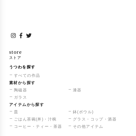
gama Kiln Project(現・Oxford University Kiln
s)」に参画〔森敏彰〕
日本・エクアドル外交関係樹立100周年記念品
2018年
を制作、両政府に贈呈
台湾と日本で芸術交流展を開催〔森敏彰〕
2020年
store
London Craft Week(イギリス)出品
2022年
ストア
JAPAN EXPO in Paris(フランス)出品
2023年
うつわを探す
すべての作品
「UNESCO School in Bizen」をコーディネー
2023年
素材から探す
ト、世界8か国より児童生徒を招き、備前焼の
陶磁器
漆器
制作指導などを行う〔森敏彰〕
ガラス
アイテムから探す
中日陶磁器文化交流活動(中国)に招待作家とし
2024年
皿
鉢(ボウル)
て参加〔森敏彰〕
ごはん茶碗(丼)・汁椀
グラス・コップ・酒器
コーヒー・ティー・茶器
その他アイテム
受賞歴