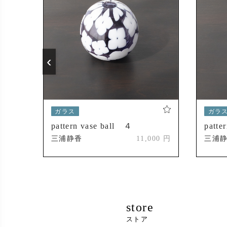
‹
ガラス
ガラ
ラス
pattern vase ball ４
patte
三浦静香
11,000 円
三浦
000 円
store
ストア