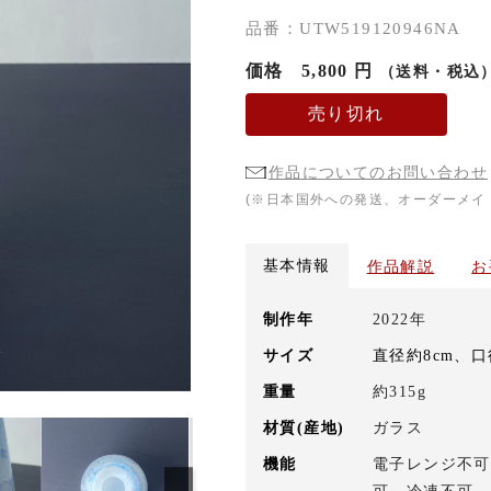
品番：UTW519120946NA
価格
5,800 円
（送料・税込
売り切れ
作品についてのお問い合わせ
(※日本国外への発送、オーダーメイ
基本情報
作品解説
お
制作年
2022年
サイズ
直径約8cm、口径
重量
約315g
材質(産地)
ガラス
機能
電子レンジ不可