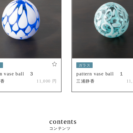
まつもとクラフトフェア グループ展（長野）
ス
ガラス
rn vase ball ３
pattern vase ball １
静香
11,000 円
三浦静香
11
contents
コンテンツ