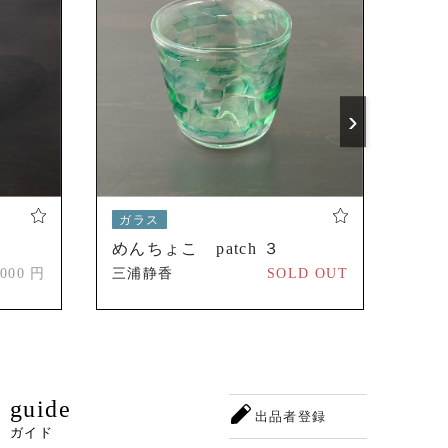
›
ガラス
ガ
めんちょこ patch ３
氷面
,000 円
三浦静香
SOLD OUT
三浦
guide
出品者登録
ガイド