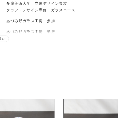
多摩美術大学 立体デザイン専攻
クラフトデザイン専修 ガラスコース
あづみ野ガラス工房 参加
あづみ野ガラス工房 卒房
現在神奈川県にて制作活動
読む
歴
SALON DE DAHU 個展（神奈川）～2009年
SALON DE DAHU 個展（神奈川）～2016年
伊勢丹府中店 グループ展（東京）
伊勢浦和店 グループ展（埼玉）
gallery81 個展（神奈川） ～2019年
京急百貨店 グループ展（神奈川）
gallery sekka 個展（東京）～2020年