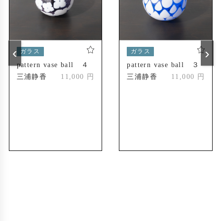
京急百貨店 グループ展（神奈川）
gallery sekka 個展（東京）～2020年
2019年
まつもとクラフトフェア グループ展（長野）
‹
›
ガラス
ガラス
pattern vase ball ４
pattern vase ball ３
三浦静香
11,000 円
三浦静香
11,000 円