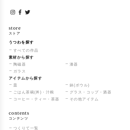
store
ストア
うつわを探す
すべての作品
素材から探す
陶磁器
漆器
ガラス
アイテムから探す
皿
鉢(ボウル)
ごはん茶碗(丼)・汁椀
グラス・コップ・酒器
コーヒー・ティー・茶器
その他アイテム
contents
コンテンツ
つくりて一覧