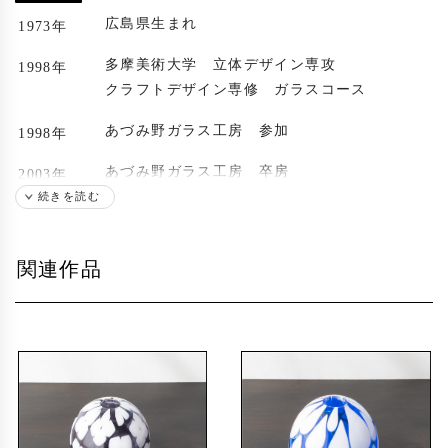
広島県生まれ
1973年
多摩美術大学 立体デザイン専攻
1998年
クラフトデザイン専修 ガラスコース
あづみ野ガラス工房 参加
1998年
あづみ野ガラス工房 卒房
2003年
現在神奈川県にて制作活動
続きを読む
出展歴
関連作品
SALON DE DAHU 個展（神奈川）～2009年
2008年
SALON DE DAHU 個展（神奈川）～2016年
2011年
伊勢丹府中店 グループ展（東京）
2017年
伊勢浦和店 グループ展（埼玉）
gallery81 個展（神奈川） ～2019年
2018年