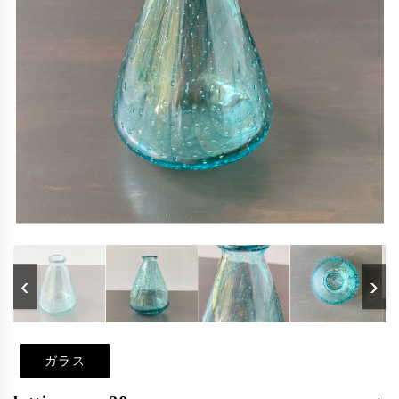
‹
›
ガラス