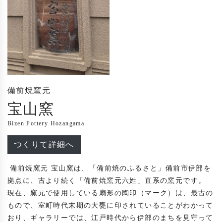
備前焼窯元
宝山窯
Bizen Pottery Hozangama
つくりて詳細へ
 備前焼窯元 宝山窯は、「備前焼のふるさと」備前市伊部を
拠点に、古より続く「備前焼窯元六姓」直系の窯元です。

現在、窯元で使用している扇形の陶印（マーク）は、最古の
もので、室町時代末期の大甕に印されていることがわかって
おり、ギャラリーでは、江戸時代から伊部のまちを見守って