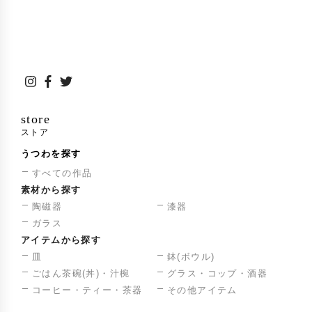
gama Kiln Project(現・Oxford University Kiln
s)」に参画〔森敏彰〕
日本・エクアドル外交関係樹立100周年記念品
2018年
を制作、両政府に贈呈
台湾と日本で芸術交流展を開催〔森敏彰〕
2020年
store
London Craft Week(イギリス)出品
2022年
ストア
JAPAN EXPO in Paris(フランス)出品
2023年
うつわを探す
すべての作品
「UNESCO School in Bizen」をコーディネー
2023年
素材から探す
ト、世界8か国より児童生徒を招き、備前焼の
陶磁器
漆器
制作指導などを行う〔森敏彰〕
ガラス
アイテムから探す
中日陶磁器文化交流活動(中国)に招待作家とし
2024年
皿
鉢(ボウル)
て参加〔森敏彰〕
ごはん茶碗(丼)・汁椀
グラス・コップ・酒器
コーヒー・ティー・茶器
その他アイテム
受賞歴