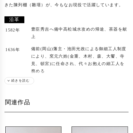
きた陳列棚（雛壇）が、今もなお現役で活躍しています。

沿革
豊臣秀吉へ備中高松城水攻めの帰途、茶器を献
1582年
上
備前(岡山)藩主・池田光政による御細工人制度
1636年
により、窯元六姓(金重、木村、森、大饗、寺
見、頓宮)に任命され、代々お抱えの細工人を
務める
続きを読む
森彌一郎(大正13年歿)が養子に入り、森姓を名
1870年
乗る
関連作品
代々受け継がれてきた登り窯を改修(以後、1回
1972年
改修)
築350年の茅葺き店舗を解体し、近代的なギャ
1975年
ラリーに改築(以後、2回改装)