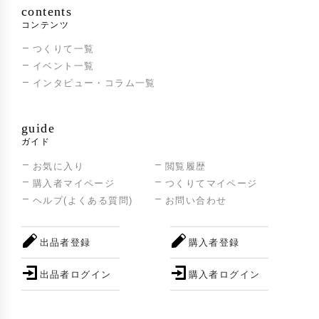
第64回「NIPPON OMIYAGE AWARD」(全国
2023年
contents
推奨観光土産品審査会)、グローバル部門『ペ
コンテンツ
ルー大使館賞』・民工芸部門『特別審査優秀
つくりて一覧
賞』W受賞
イベント一覧
インタビュー・コラム一覧
guide
ガイド
お気に入り
閲覧履歴
購入者マイページ
つくりてマイページ
ヘルプ(よくある質問)
お問い合わせ
出品者登録
購入者登録
出品者ログイン
購入者ログイン