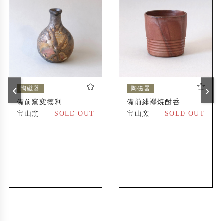
不老山(備前市伊部)の山麓に全長12メートルの
1983年
穴窯を築窯
広島県神石高原町(旧油木町)に工房と窯(仙養ヶ
1995年
原 宝山窯)を新設
海外展開ブランド「GENSO」を設立、欧米や
2020年
‹
›
陶磁器
陶磁器
アジア圏での取り扱いが始まる
備前窯変徳利
備前緋襷焼酎呑
宝山窯
SOLD OUT
宝山窯
SOLD OUT
出展歴
ファエンツァ国際陶芸展(イタリア)に招待出品
1979年
〔森泰司〕
フレッチャーチャレンジ国際陶芸展(ニュージ
1990年
ーランド)で佳作賞受賞〔森泰司〕
オックスフォード大学(イギリス)の研究森林に
2015年
備前式の穴窯を築くプロジェクト「Oxford Ana