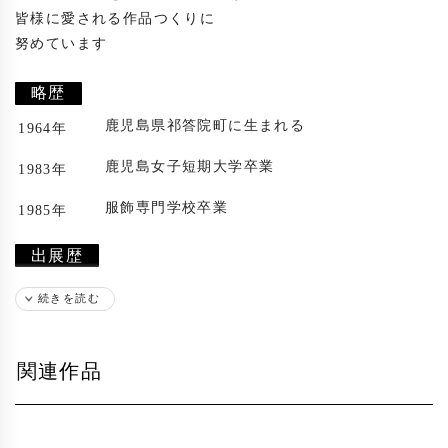
皆様に愛される作品つくりに

努めています

略歴
鹿児島県祁答院町に生まれる
1964年
鹿児島女子短期大学卒業
1983年
服飾専門学校卒業
1985年
出展歴
国内各地多数
1992年
続きを読む
受賞歴
関連作品
日本の美術 アートアカデミー銀座 アートコ
2005年
ンクール
特別賞