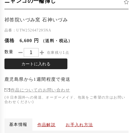
ニャンコの一輪挿し
祁答院いづみ窯 石神いづみ
品番：UTW252647295NA
価格
6,600 円
（送料・税込）
数量
在庫残り1点
カートに入れる
鹿児島県
から
1週間程度
で発送
作品についてのお問い合わせ
(※日本国外への発送、オーダーメイド、包装をご希望の方はお問い
合わせください)
基本情報
作品解説
お手入れ方法