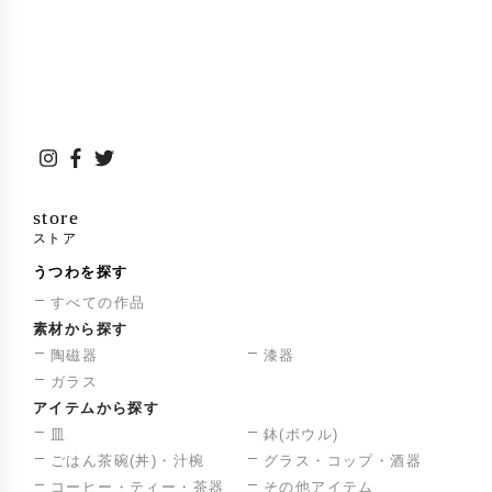
store
ストア
うつわを探す
すべての作品
素材から探す
陶磁器
漆器
ガラス
アイテムから探す
皿
鉢(ボウル)
ごはん茶碗(丼)・汁椀
グラス・コップ・酒器
コーヒー・ティー・茶器
その他アイテム