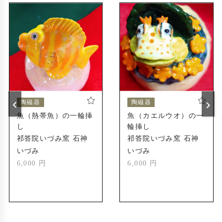
鹿児島陶芸展
2015年
南日本新聞社賞
鹿児島陶芸展
2021年
県知事賞
南日本美術展
2017年
優秀賞
‹
›
陶磁器
陶磁器
南日本美術展
2022年
魚（熱帯魚）の一輪挿
魚（カエルウオ）の一
優秀賞
し
輪挿し
鹿児島陶芸展
2023年
祁答院いづみ窯 石神
祁答院いづみ窯 石神
招待者特別賞
いづみ
いづみ
6,000 円
6,000 円
AJCクリエイターズ
2023年
コンテスト 銀賞