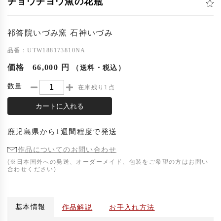
チョウチヨウ魚の花瓶
祁答院いづみ窯 石神いづみ
品番：UTW188173810NA
価格
66,000 円
（送料・税込）
数量
在庫残り1点
カートに入れる
鹿児島県
から
1週間程度
で発送
作品についてのお問い合わせ
(※日本国外への発送、オーダーメイド、包装をご希望の方はお問い
合わせください)
基本情報
作品解説
お手入れ方法