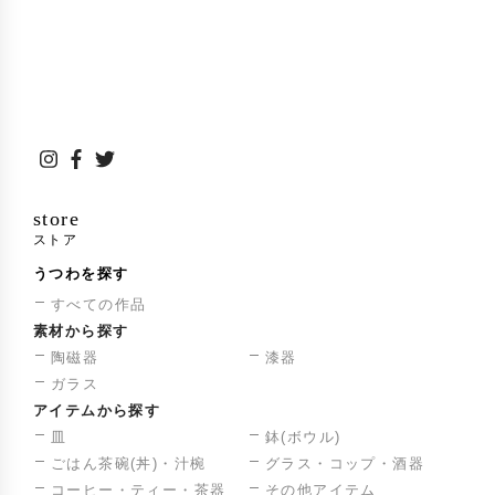
store
ストア
うつわを探す
すべての作品
素材から探す
陶磁器
漆器
ガラス
アイテムから探す
皿
鉢(ボウル)
ごはん茶碗(丼)・汁椀
グラス・コップ・酒器
コーヒー・ティー・茶器
その他アイテム