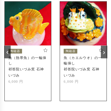
鹿児島陶芸展
2015年
南日本新聞社賞
鹿児島陶芸展
2021年
県知事賞
南日本美術展
2017年
優秀賞
‹
›
陶磁器
陶磁器
南日本美術展
2022年
魚（熱帯魚）の一輪挿
魚（カエルウオ）の一
優秀賞
し
輪挿し
鹿児島陶芸展
2023年
祁答院いづみ窯 石神
祁答院いづみ窯 石神
招待者特別賞
いづみ
いづみ
6,000 円
6,000 円
AJCクリエイターズ
2023年
コンテスト 銀賞