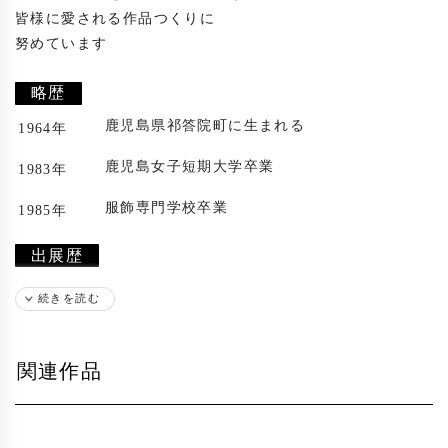
皆様に愛される作品つくりに

努めています

略歴
鹿児島県祁答院町に生まれる
1964年
鹿児島女子短期大学卒業
1983年
服飾専門学校卒業
1985年
出展歴
国内各地多数
1992年
続きを読む
受賞歴
関連作品
日本の美術 アートアカデミー銀座 アートコ
2005年
ンクール
特別賞