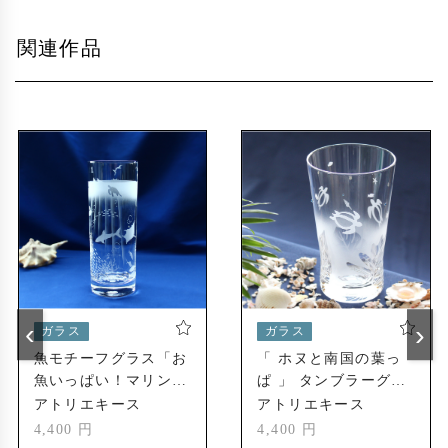
鳴海製陶株式会社様のガラス製品への名入れ加
2007年
工業務を開始
関連作品
「株式会社アトリエキース」設立
2014年
各種イベントや催事にて自社オリジナル商品の
2015年
販促活動を開始
銀座和光様のガラス製品への名入れ加工業務を
2017年
開始
直営ショップ「アトリエキース大須店」開店
2021年
‹
›
ガラス
ガラス
魚モチーフグラス「お
「 ホヌと南国の葉っ
魚いっぱい！マリン・
ぱ 」 タンブラーグラ
アクアリウム」
ス
アトリエキース
アトリエキース
4,400 円
4,400 円