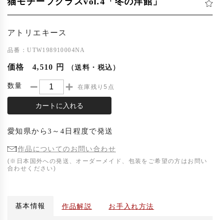
猫モチーフグラスvol.4「冬の洋館」
アトリエキース
品番：UTW198910004NA
価格
4,510 円
（送料・税込）
数量
在庫残り5点
カートに入れる
愛知県
から
3～4日程度
で発送
作品についてのお問い合わせ
(※日本国外への発送、オーダーメイド、包装をご希望の方はお問い
合わせください)
基本情報
作品解説
お手入れ方法