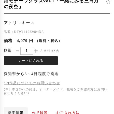
猫モチーフグラスvol.1「一緒にみる三日月
の夜空」
アトリエキース
品番：UTW111222004NA
価格
4,070 円
（送料・税込）
数量
在庫残り5点
カートに入れる
愛知県
から
3～4日程度
で発送
作品についてのお問い合わせ
(※日本国外への発送、オーダーメイド、包装をご希望の方はお問い
合わせください)
基本情報
作品解説
お手入れ方法