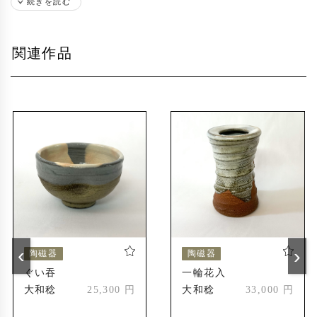
山口県文化功労県選奨授与
続きを読む
2017年
出展歴
関連作品
近鉄大丸百貨店個展
1990年
近鉄奈良百貨店個展
阪急大丸百貨店個展
そごう百貨店
阪神百貨店
三越日本橋店
博覧会政府館出品
東京世田谷美術館
公共施設展示イベント
受賞歴
‹
›
陶磁器
陶磁器
日本工芸会山口支部長賞受賞
2000年
ぐい吞
一輪花入
萩陶芸家協会特別賞受賞
大和稔
25,300 円
大和稔
33,000 円
九州・山口陶磁器展受賞
朝日新聞社賞受賞