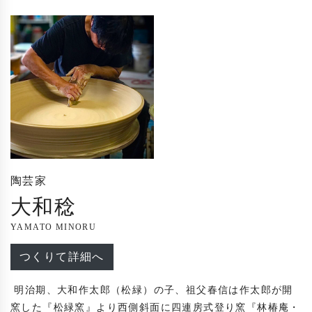
陶芸家
大和稔
YAMATO MINORU
つくりて詳細へ
 明治期、大和作太郎（松緑）の子、祖父春信は作太郎が開
窯した『松緑窯』より西側斜面に四連房式登り窯『林椿庵・