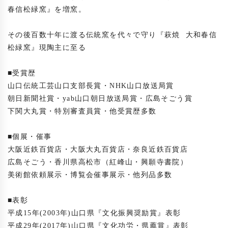
春信松緑窯』を増窯。

その後百数十年に渡る伝統窯を代々で守り『萩焼  大和春信
松緑窯』現陶主に至る

■受賞歴

山口伝統工芸山口支部長賞・NHK山口放送局賞

朝日新聞社賞・yab山口朝日放送局賞・広島そごう賞

下関大丸賞・特別審査員賞・他受賞歴多数

■個展・催事

大阪近鉄百貨店・大阪大丸百貨店・奈良近鉄百貨店

広島そごう・香川県高松市（紅峰山・興願寺書院）

美術館依頼展示・博覧会催事展示・他列品多数

■表彰

平成15年(2003年)山口県『文化振興奨励賞』表彰

平成29年(2017年)山口県『文化功労・県薦賞』表彰
