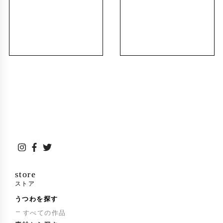
NHK放送局長賞受賞
Yab山口朝日放送賞受賞
大丸百貨店賞受賞
そごう広島店賞受賞
朝日カルチャーセンター賞受賞
特別審査員賞受賞
store
ストア
うつわを探す
すべての作品