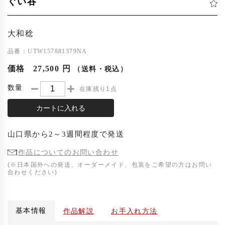
ぐい吞
大和稔
品番：UTW157881379NA
価格
27,500 円
（送料・税込）
数量
在庫残り1点
カートに入れる
山口県
から
2～3週間程度
で発送
作品についてのお問い合わせ
(※日本国外への発送、オーダーメイド、包装をご希望の方はお問い
合わせください)
基本情報
作品解説
お手入れ方法