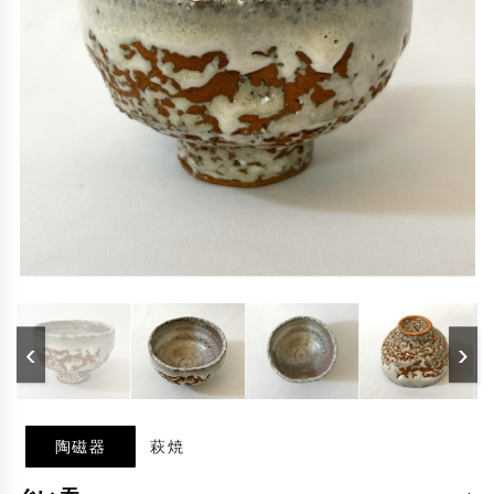
‹
›
陶磁器
萩焼