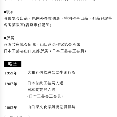
■現在

各展覧会出品・県内外多数個展・特別催事出品・列品解説等

各陶芸教室(講座専任講師)

■所属

萩陶芸家協会所属・山口萩焼作家協会所属、

日本工芸会山口支部所属（日本工芸会正会員）

略歴
大和春信松緑窯に生まれる
1959年
日本伝統工芸展入選
1987年
日本陶芸展入選
(日本工芸会正会員)
山口県文化振興奨励賞授与
2003年