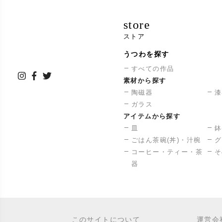
store
ストア
うつわを探す
すべての作品
素材から探す
陶磁器
漆
ガラス
アイテムから探す
皿
鉢
ごはん茶碗(丼)・汁椀
グ
コーヒー・ティー・茶
そ
器
このサイトについて
運営会