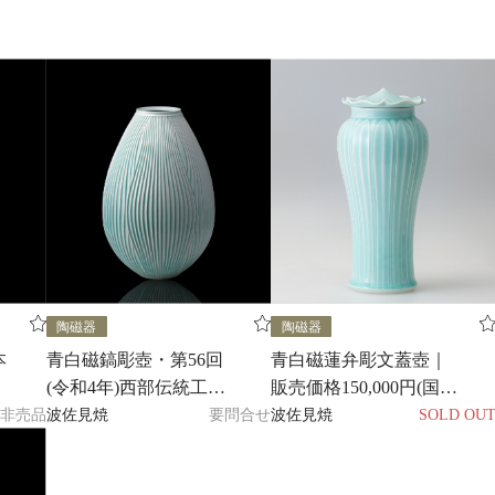
陶磁器
陶磁器
本
青白磁鎬彫壺・第56回
青白磁蓮弁彫文蓋壺｜
(令和4年)西部伝統工芸
販売価格150,000円(国内
展入選作品｜販売価格
送料無料)
非売品
波佐見焼
要問合せ
波佐見焼
SOLD OU
500,000円(国内送料無
料)