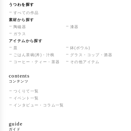
うつわを探す
すべての作品
素材から探す
陶磁器
漆器
ガラス
アイテムから探す
皿
鉢(ボウル)
ごはん茶碗(丼)・汁椀
グラス・コップ・酒器
コーヒー・ティー・茶器
その他アイテム
contents
コンテンツ
つくりて一覧
イベント一覧
インタビュー・コラム一覧
guide
ガイド