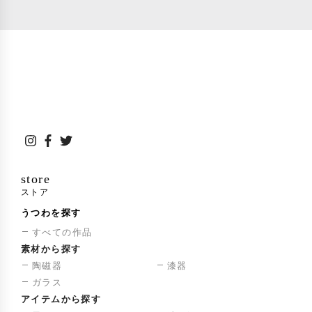
素敵なうつわとともにお過ご
しいただけましたら幸いで
す。 ぜひご高覧ください。
store
ストア
うつわを探す
すべての作品
素材から探す
陶磁器
漆器
ガラス
アイテムから探す