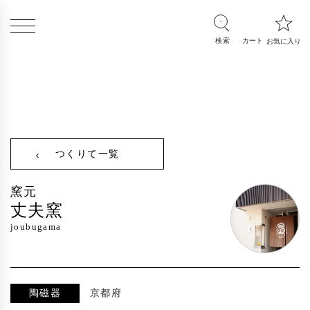
つくりて一覧
窯元
丈夫窯
joubugama
陶磁器
京都府