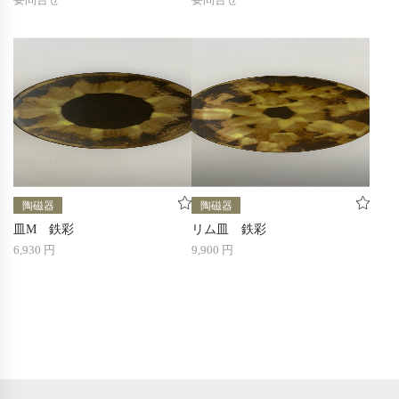
陶磁器
陶磁器
皿M 鉄彩
リム皿 鉄彩
6,930 円
9,900 円